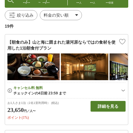
--/--
--/--
--
--
--
〜
人
人
部屋
絞り込み
19件
【朝食のみ】山と海に囲まれた湯河原ならではの食材を使
用した1泊朝食付プラン
お1人さま1泊（2名1室利用時） (税込)
詳細を見る
23,650
円
／人〜
ポイント(1%)