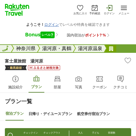
お気に入り
予約確認
ログイン
メニュー
全国
全国
神奈川県
湯河原・真鶴
湯河原温泉
富士屋旅
富士屋旅館 湯河原
プラン
施設紹介
部屋
写真
クーポン
クチコミ
プラン一覧
宿泊プラン
日帰り・デイユースプラン
航空券付宿泊プラン
チェックイン
チェックアウト
大人
子ども
部屋数