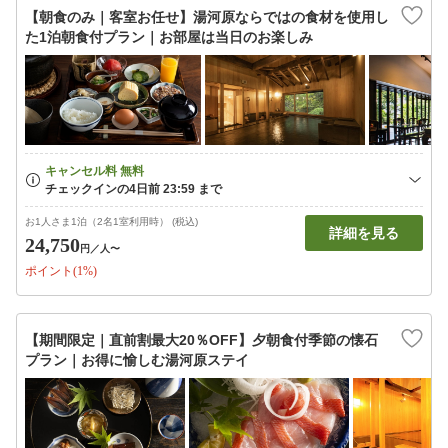
【朝食のみ｜客室お任せ】湯河原ならではの食材を使用し
た1泊朝食付プラン｜お部屋は当日のお楽しみ
お1人さま1泊（2名1室利用時） (税込)
詳細を見る
24,750
円
／人〜
ポイント(1%)
【期間限定｜直前割最大20％OFF】夕朝食付季節の懐石
プラン｜お得に愉しむ湯河原ステイ