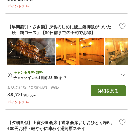
ポイント(1%)
【早期割引・さき楽】夕食のしめに鰻土鍋御飯がついた
「鰻土鍋コース」【60日前までの予約でお得】
お1人さま1泊（2名1室利用時） (税込)
詳細を見る
38,720
円
／人〜
ポイント(1%)
【夕朝食付】上質少量会席｜通常会席よりおひとり様6，
600円お得・軽やかに味わう湯河原ステイ