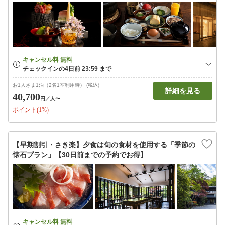
お1人さま1泊（2名1室利用時） (税込)
詳細を見る
40,700
円
／人〜
ポイント(1%)
【早期割引・さき楽】夕食は旬の食材を使用する「季節の
懐石プラン」【30日前までの予約でお得】