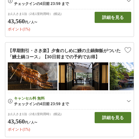
お1人さま1泊（2名1室利用時） (税込)
詳細を見る
43,560
円
／人〜
ポイント(1%)
【早期割引・さき楽】夕食のしめに鰻の土鍋御飯がついた
「鰻土鍋コース」【30日前までの予約でお得】
お1人さま1泊（2名1室利用時） (税込)
詳細を見る
43,560
円
／人〜
ポイント(1%)