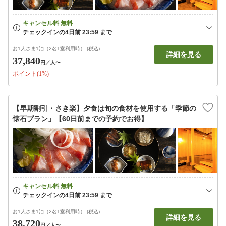
お1人さま1泊（2名1室利用時） (税込)
詳細を見る
37,840
円
／人〜
ポイント(1%)
【早期割引・さき楽】夕食は旬の食材を使用する「季節の
懐石プラン」【60日前までの予約でお得】
お1人さま1泊（2名1室利用時） (税込)
詳細を見る
38,720
円
／人〜