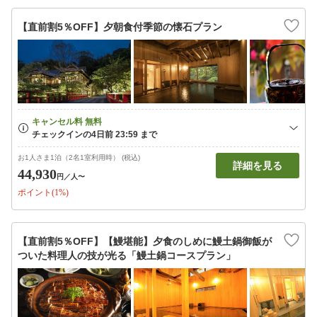
【直前割5％OFF】夕朝食付季節の懐石プラン
お1人さま1泊（2名1室利用時） (税込)
詳細を見る
44,930
円
／人〜
ポイント(1%)
【直前割5％OFF】【鰻堪能】夕食のしめに鰻土鍋御飯が
ついた料理人の技が光る「鰻土鍋コースプラン」