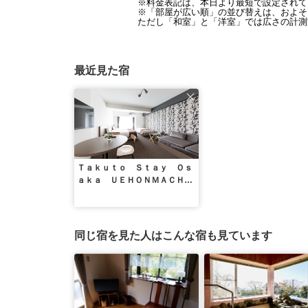
※料金表記は、本日より最短で設定されて
※「部屋が広い順」の並び替えは、およそ1
ただし「和室」と「洋室」では広さの計測
最近見た宿
Ｔａｋｕｔｏ Ｓｔａｙ Ｏｓ
ａｋａ ＵＥＨＯＮＭＡＣＨＩ
／民泊
同じ宿を見た人はこんな宿も見ています