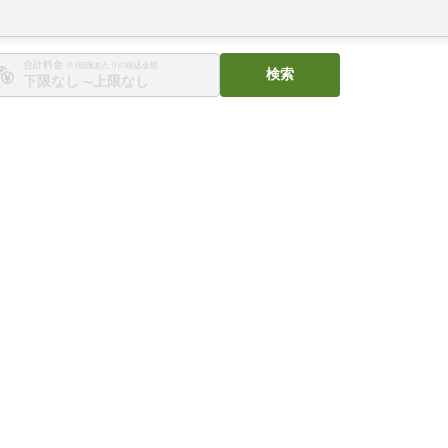
合計料金
※1部屋あたりの税込金額
検索
〜
。