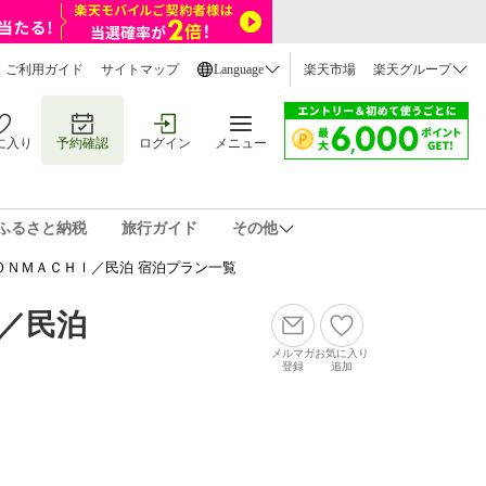
ご利用ガイド
サイトマップ
Language
楽天市場
楽天グループ
に入り
予約確認
ログイン
メニュー
ふるさと納税
旅行ガイド
その他
ＯＮＭＡＣＨＩ／民泊 宿泊プラン一覧
／民泊
メルマガ
お気に入り
登録
追加