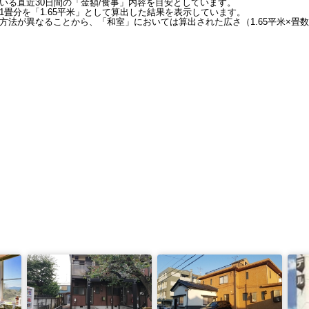
いる直近30日間の「金額/食事」内容を目安としています。
畳分を「1.65平米」として算出した結果を表示しています。
方法が異なることから、「和室」においては算出された広さ（1.65平米×畳数