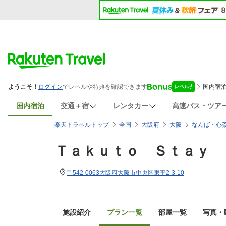
国内宿泊
交通＋宿
レンタカー
高速バス・ツア
楽天トラベルトップ
全国
大阪府
大阪
なんば・心
Ｔａｋｕｔｏ Ｓｔａｙ 
〒542-0063大阪府大阪市中央区東平2-3-10
施設紹介
プラン一覧
部屋一覧
写真・動