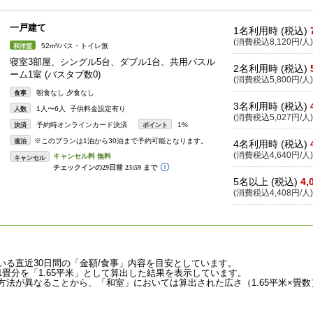
一戸建て
1名利用時 (税込)
(消費税込8,120円/人)
52m²/バス・トイレ無
和洋室
寝室3部屋、シングル5台、ダブル1台、共用バスル
2名利用時 (税込)
ーム1室 (バスタブ数0)
(消費税込5,800円/人)
朝食なし 夕食なし
食事
3名利用時 (税込)
1人〜6人 子供料金設定有り
人数
(消費税込5,027円/人)
予約時オンラインカード決済
1%
決済
ポイント
※このプランは1泊から30泊まで予約可能となります。
連泊
4名利用時 (税込)
(消費税込4,640円/人)
キャンセル
5名以上 (税込)
4,
(消費税込4,408円/人)
いる直近30日間の「金額/食事」内容を目安としています。
畳分を「1.65平米」として算出した結果を表示しています。
法が異なることから、「和室」においては算出された広さ（1.65平米×畳数