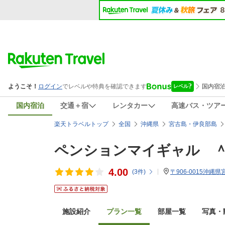
国内宿泊
交通＋宿
レンタカー
高速バス・ツア
楽天トラベルトップ
全国
沖縄県
宮古島・伊良部島
ペンションマイギャル 
4.00
(
3
件)
〒906-0015沖縄
施設紹介
プラン一覧
部屋一覧
写真・動