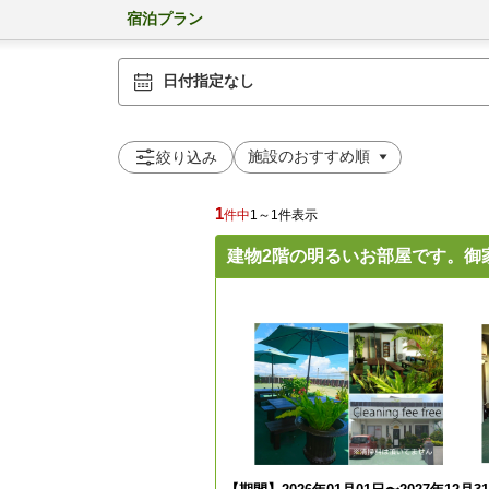
宿泊プラン
日付指定なし
絞り込み
1
件中
1～1件表示
建物2階の明るいお部屋です。御