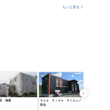
もっと見る
荘 海燕
Ｓｅａ Ｓｉｄｅ Ｓｔａｙ／
ＯＮＥ ｍｉｙａ
民泊
＜宮古島＞