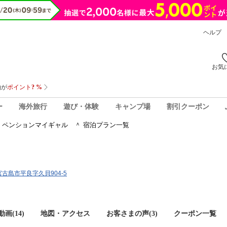
ヘルプ
お気
ー
海外旅行
遊び・体験
キャンプ場
割引クーポン
ペンションマイギャル ＾ 宿泊プラン一覧
＾
県宮古島市平良字久貝904-5
画(14)
地図・アクセス
お客さまの声(
3
)
クーポン一覧