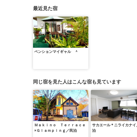
最近見た宿
ペンションマイギャル ＾
同じ宿を見た人はこんな宿も見ています
Ｍａｋｉｎｏ Ｔｅｒｒａｃｅ
サカエール＊ニライカナイ
×Ｇｌａｍｐｉｎｇ／民泊
泊