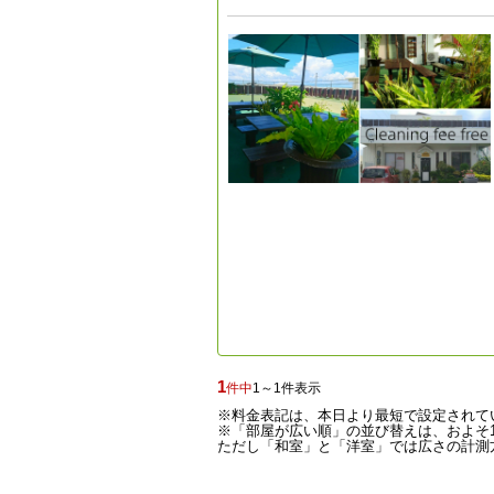
1
件中
1～1件表示
※料金表記は、本日より最短で設定されて
※「部屋が広い順」の並び替えは、およそ1
ただし「和室」と「洋室」では広さの計測方