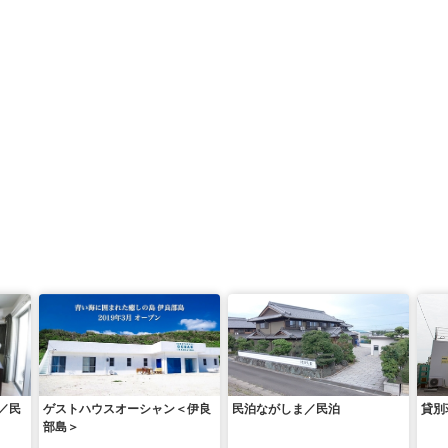
／民
ゲストハウスオーシャン＜伊良
民泊ながしま／民泊
貸別
部島＞