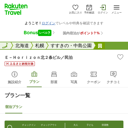
お気に入り
予約確認
ログイン
メニュー
全国
全国
北海道
札幌
すすきの・中島公園
Ｅ&#652
Ｅ－Ｈｏｒｉｚｏｎ北２条ビル／民泊
プラン
施設紹介
部屋
写真
クーポン
クチコミ
プラン一覧
宿泊プラン
チェックイン
チェックアウト
大人
子ども
部屋数