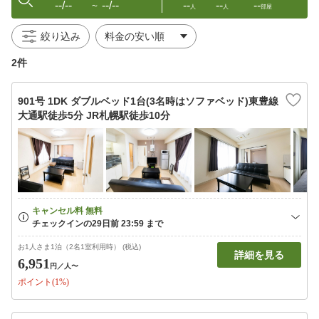
--/--
--/--
--
--
--
〜
人
人
部屋
絞り込み
2件
901号 1DK ダブルベッド1台(3名時はソファベッド)東豊線
大通駅徒歩5分 JR札幌駅徒歩10分
お1人さま1泊（2名1室利用時） (税込)
詳細を見る
6,951
円
／人〜
ポイント(1%)