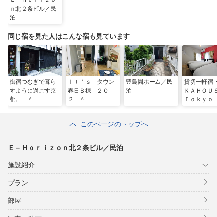
Ｅ－Ｈｏｒｉｚｏ
ｎ北２条ビル／民
泊
同じ宿を見た人はこんな宿も見ています
御宿つむぎで暮ら
Ｉｔ＇ｓ タウン
豊島園ホーム／民
貸切一軒宿
すように過ごす京
春日Ｂ棟 ２０
泊
ＫＡＨＯ
都。 ＾
２ ＾
Ｔｏｋｙｏ
ｋａｓａｇ
このページのトップへ
Ｅ－Ｈｏｒｉｚｏｎ北２条ビル／民泊
施設紹介
プラン
部屋