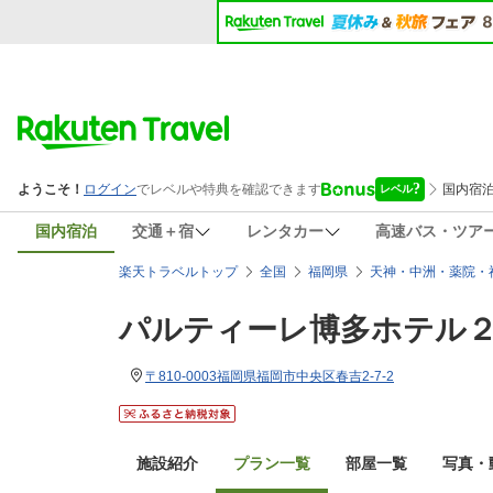
国内宿泊
交通＋宿
レンタカー
高速バス・ツア
楽天トラベルトップ
全国
福岡県
天神・中洲・薬院・
パルティーレ博多ホテル
〒810-0003福岡県福岡市中央区春吉2-7-2
施設紹介
プラン一覧
部屋一覧
写真・動