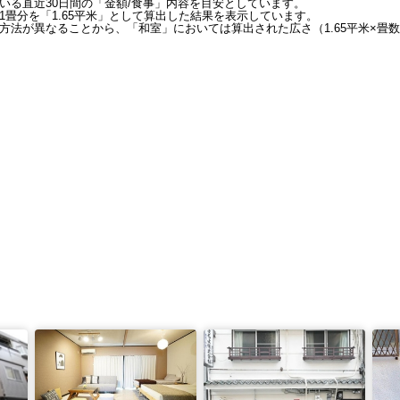
いる直近30日間の「金額/食事」内容を目安としています。
畳分を「1.65平米」として算出した結果を表示しています。
方法が異なることから、「和室」においては算出された広さ（1.65平米×畳数