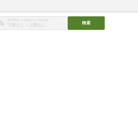
合計料金
※1部屋あたりの税込金額
検索
〜
。