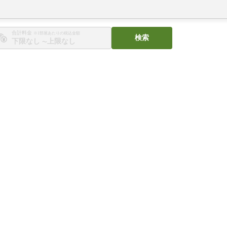
合計料金
※1部屋あたりの税込金額
検索
〜
。