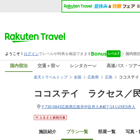
国内宿泊
交通＋宿
レンタカー
高速バス・ツア
ココステイ
楽天トラベルトップ
全国
広島県
広島
ココステイ ラクセス／
〒730-0843広島県広島市中区舟入本町7-14 LUXES舟入
施設紹介
プラン一覧
部屋一覧
写真・動