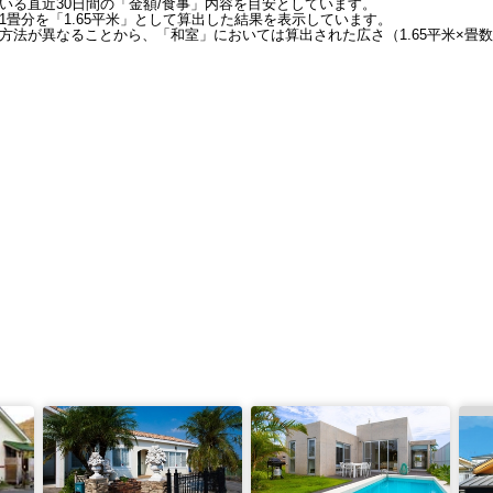
いる直近30日間の「金額/食事」内容を目安としています。
畳分を「1.65平米」として算出した結果を表示しています。
方法が異なることから、「和室」においては算出された広さ（1.65平米×畳数