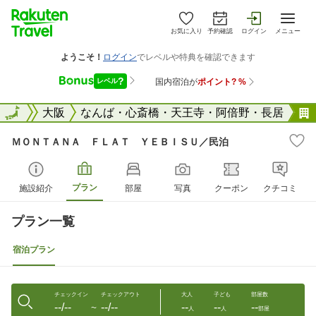
お気に入り
予約確認
ログイン
メニュー
大阪府
全国
大阪
なんば・心斎橋・天王寺・阿倍野・長居
ＭＯＮＴＡＮＡ ＦＬＡＴ ＹＥＢＩＳＵ／民泊
プラン
施設紹介
部屋
写真
クーポン
クチコミ
プラン一覧
宿泊プラン
チェックイン
チェックアウト
大人
子ども
部屋数
--/--
--/--
--
--
--
〜
人
人
部屋