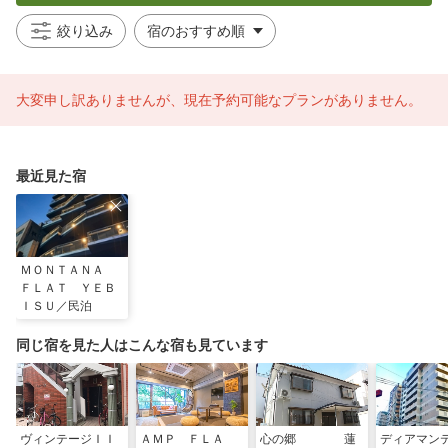
絞り込み
大変申し訳ありませんが、現在予約可能なプランがありません。
最近見た宿
ＭＯＮＴＡＮＡ
ＦＬＡＴ ＹＥＢ
ＩＳＵ／民泊
同じ宿を見た人はこんな宿も見ています
ヴィンテージＩＩ
ＡＭＰ ＦＬＡ
心の郷 蓮
ディアマン