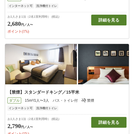
インターネット可
洗浄機付トイレ
お1人さま1泊（2名1室利用時） (税込)
詳細を見る
2,680
円
／人〜
ポイント(1%)
【禁煙】スタンダードキング／15平米
ダブル
15m²/1人〜3人
バス・トイレ付
禁煙
インターネット可
洗浄機付トイレ
お1人さま1泊（2名1室利用時） (税込)
詳細を見る
2,790
円
／人〜
ポイント(1%)