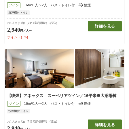
ツイン
16m²/1人〜2人
バス・トイレ付
禁煙
洗浄機付トイレ
お1人さま1泊（2名1室利用時） (税込)
詳細を見る
2,940
円
／人〜
ポイント(1%)
【喫煙】アネックス スーペリアツイン／16平米※大浴場棟
ツイン
16m²/1人〜2人
バス・トイレ付
喫煙
洗浄機付トイレ
お1人さま1泊（2名1室利用時） (税込)
詳細を見る
2,940