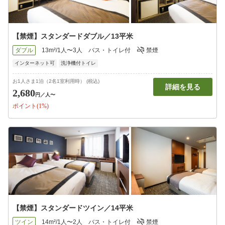
【禁煙】スタンダードダブル／13平米
ダブル
13m²/1人〜3人
バス・トイレ付
禁煙
インターネット可
洗浄機付トイレ
お1人さま1泊（2名1室利用時） (税込)
詳細を見る
2,680
円
／人〜
ポイント(1%)
【禁煙】スタンダードツイン／14平米
ツイン
14m²/1人〜2人
バス・トイレ付
禁煙