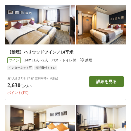
【禁煙】ハリウッドツイン／14平米
ツイン
14m²/1人〜2人
バス・トイレ付
禁煙
インターネット可
洗浄機付トイレ
お1人さま1泊（2名1室利用時） (税込)
詳細を見る
2,630
円
／人〜
ポイント(1%)