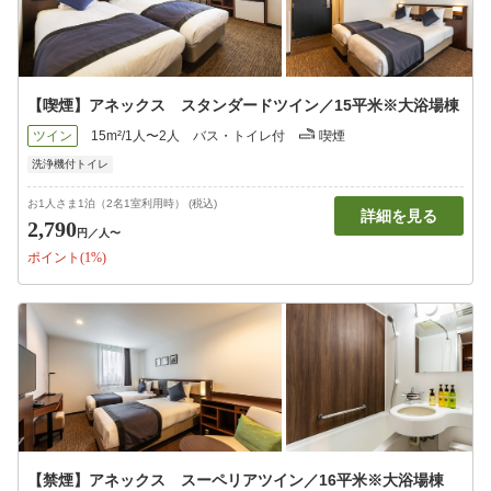
【喫煙】アネックス スタンダードツイン／15平米※大浴場棟
ツイン
15m²/1人〜2人
バス・トイレ付
喫煙
洗浄機付トイレ
お1人さま1泊（2名1室利用時） (税込)
詳細を見る
2,790
円
／人〜
ポイント(1%)
【禁煙】アネックス スーペリアツイン／16平米※大浴場棟