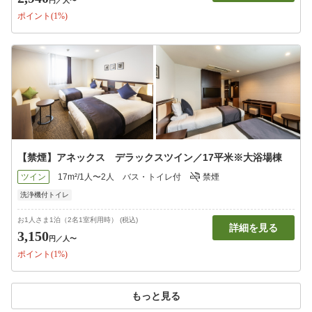
円
／人〜
ポイント(1%)
【禁煙】アネックス デラックスツイン／17平米※大浴場棟
ツイン
17m²/1人〜2人
バス・トイレ付
禁煙
洗浄機付トイレ
お1人さま1泊（2名1室利用時） (税込)
詳細を見る
3,150
円
／人〜
ポイント(1%)
もっと見る