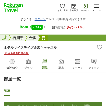
お気に入り
予約確認
ログイン
メニュー
全国
全国
石川県
金沢
ホテルマイステイズ金沢キャッス
ホテルマイステイズ金沢キャッスル
部屋
施設紹介
プラン
写真
クーポン
クチコミ
部屋一覧
宿泊
チェックイン
チェックアウト
大人
子ども
部屋数