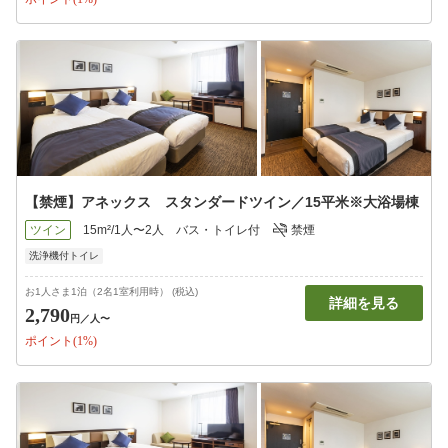
【禁煙】アネックス スタンダードツイン／15平米※大浴場棟
ツイン
15m²/1人〜2人
バス・トイレ付
禁煙
洗浄機付トイレ
お1人さま1泊（2名1室利用時） (税込)
詳細を見る
2,790
円
／人〜
ポイント(1%)