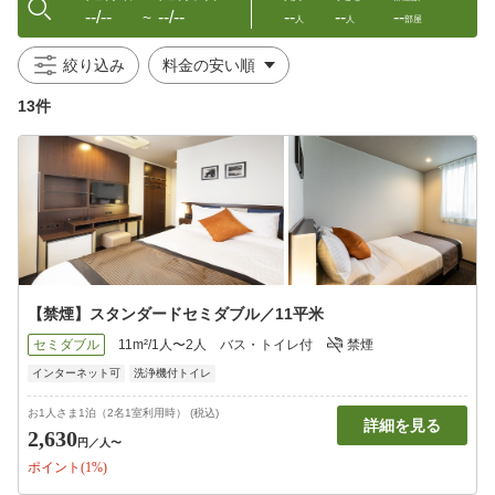
--/--
--/--
--
--
--
〜
人
人
部屋
絞り込み
13件
【禁煙】スタンダードセミダブル／11平米
セミダブル
11m²/1人〜2人
バス・トイレ付
禁煙
インターネット可
洗浄機付トイレ
お1人さま1泊（2名1室利用時） (税込)
詳細を見る
2,630
円
／人〜
ポイント(1%)