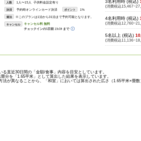
3名利用時 (税込)
1人〜15人 子供料金設定有り
人数
(消費税込15,467~27,
予約時オンラインカード決済
1%
決済
ポイント
※このプランは1泊から31泊まで予約可能となります。
連泊
4名利用時 (税込)
(消費税込12,760~21,
キャンセル
5名以上 (税込)
10
(消費税込11,136~18,
いる直近30日間の「金額/食事」内容を目安としています。
畳分を「1.65平米」として算出した結果を表示しています。
法が異なることから、「和室」においては算出された広さ（1.65平米×畳数