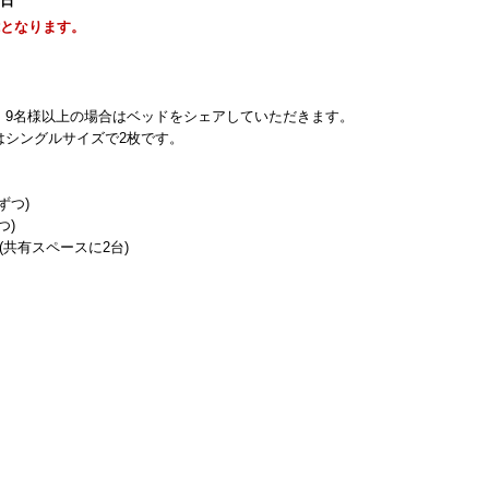
1日
能となります。
。9名様以上の場合はベッドをシェアしていただきます。
はシングルサイズで2枚です。
ずつ)
つ)
共有スペースに2台)