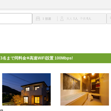
1
0
1
大人
子供
 3名まで同料金✡️高速WiFi設置 100Mbps!