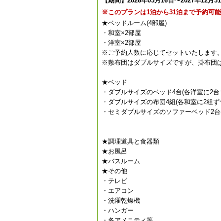
【期間】2026年05月16日〜2027年12月3
※このプランは1泊から31泊まで予約可
★ベッドルーム(4部屋)
・和室×2部屋
・洋室×2部屋
※ご予約人数に応じてセットいたします
※敷布団はダブルサイズですが、掛布団
★ベッド
・ダブルサイズのベッド4台(各洋室に2台
・ダブルサイズの布団4組(各和室に2組ず
・セミダブルサイズのソファーベッド2台(
★調理道具と食器類
★お風呂
★バスルーム
★その他
・テレビ
・エアコン
・洗濯乾燥機
・ハンガー
・各アメニティ等