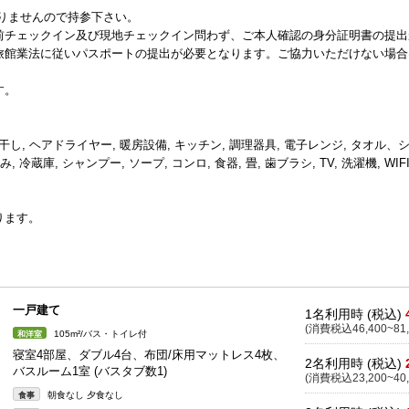
りませんので持参下さい。
前チェックイン及び現地チェックイン問わず、ご本人確認の身分証明書の提出
旅館業法に従いパスポートの提出が必要となります。ご協力いただけない場合
す。
物干し, ヘアドライヤー, 暖房設備, キッチン, 調理器具, 電子レンジ, タオル、
蔵庫, シャンプー, ソープ, コンロ, 食器, 畳, 歯ブラシ, TV, 洗濯機, WIF
ります。
一戸建て
1名利用時 (税込)
(消費税込46,400~81,
105m²/バス・トイレ付
和洋室
寝室4部屋、ダブル4台、布団/床用マットレス4枚、
2名利用時 (税込)
バスルーム1室 (バスタブ数1)
(消費税込23,200~40,
朝食なし 夕食なし
食事