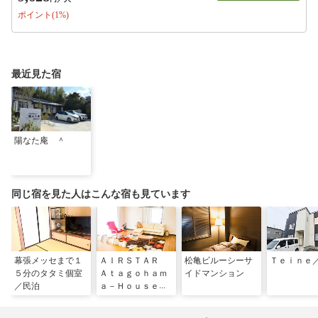
ポイント(1%)
最近見た宿
陽なた庵 ＾
同じ宿を見た人はこんな宿も見ています
幕張メッセまで１
ＡＩＲＳＴＡＲ
松亀ビルーシーサ
Ｔｅｉｎｅ
５分のタタミ個室
Ａｔａｇｏｈａｍ
イドマンション
／民泊
ａ－Ｈｏｕｓｅ／
民泊