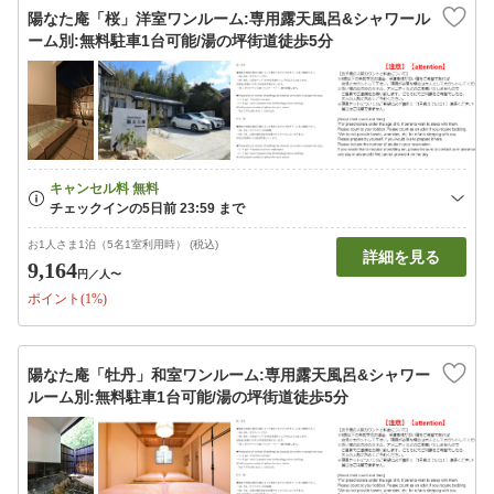
陽なた庵「桜」洋室ワンルーム:専用露天風呂&シャワール
ーム別:無料駐車1台可能/湯の坪街道徒歩5分
お1人さま1泊（5名1室利用時） (税込)
詳細を見る
9,164
円
／人〜
ポイント(1%)
陽なた庵「牡丹」和室ワンルーム:専用露天風呂&シャワー
ルーム別:無料駐車1台可能/湯の坪街道徒歩5分