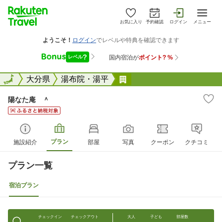
お気に入り
予約確認
ログイン
メニュー
全国
全国
大分県
湯布院・湯平
陽なた庵 ＾
陽なた庵 ＾
プラン
施設紹介
部屋
写真
クーポン
クチコミ
プラン一覧
宿泊プラン
チェックイン
チェックアウト
大人
子ども
部屋数