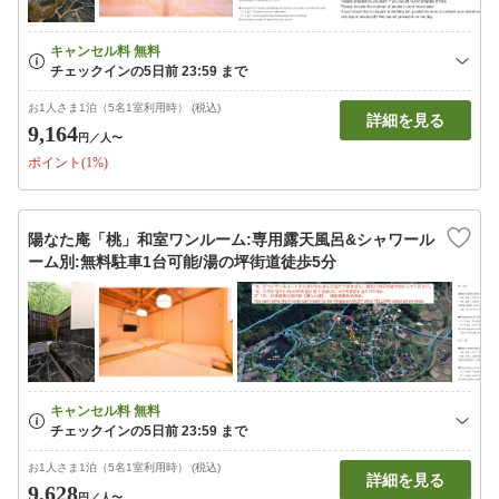
お1人さま1泊（5名1室利用時） (税込)
詳細を見る
9,164
円
／人〜
ポイント(1%)
陽なた庵「桃」和室ワンルーム:専用露天風呂&シャワール
ーム別:無料駐車1台可能/湯の坪街道徒歩5分
お1人さま1泊（5名1室利用時） (税込)
詳細を見る
9,628
円
／人〜