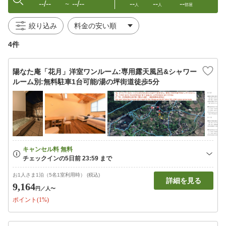
--/--
--/--
--
--
--
〜
人
人
部屋
絞り込み
4件
陽なた庵「花月」洋室ワンルーム:専用露天風呂&シャワー
ルーム別:無料駐車1台可能/湯の坪街道徒歩5分
お1人さま1泊（5名1室利用時） (税込)
詳細を見る
9,164
円
／人〜
ポイント(1%)