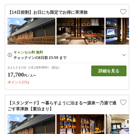
【14日前割】お日にち限定でお得に草津旅
お1人さま1泊（2名1室利用時） (税込)
詳細を見る
17,700
円
／人〜
ポイント(1%)
【スタンダード】〜暮らすように泊まる〜源泉一乃湯で過
ごす草津旅【素泊まり】