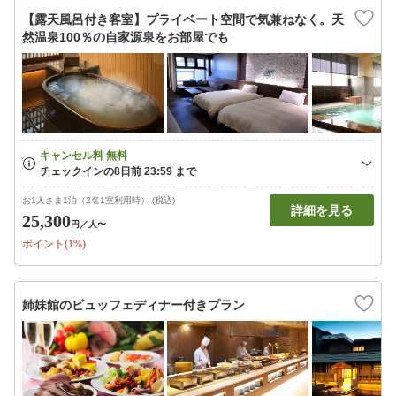
【露天風呂付き客室】プライベート空間で気兼ねなく。天
然温泉100％の自家源泉をお部屋でも
お1人さま1泊（2名1室利用時） (税込)
詳細を見る
25,300
円
／人〜
ポイント(1%)
姉妹館のビュッフェディナー付きプラン