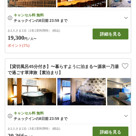
お1人さま1泊（2名1室利用時） (税込)
詳細を見る
19,300
円
／人〜
ポイント(1%)
【貸切風呂45分付き】〜暮らすように泊まる〜源泉一乃湯
で過ごす草津旅【素泊まり】
お1人さま1泊（3名1室利用時） (税込)
詳細を見る
20,366