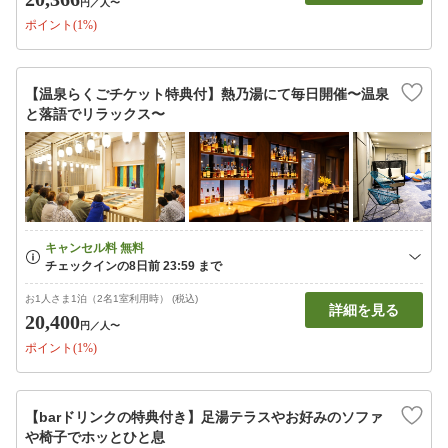
円
／人〜
ポイント(1%)
【温泉らくごチケット特典付】熱乃湯にて毎日開催〜温泉
と落語でリラックス〜
お1人さま1泊（2名1室利用時） (税込)
詳細を見る
20,400
円
／人〜
ポイント(1%)
【barドリンクの特典付き】足湯テラスやお好みのソファ
や椅子でホッとひと息