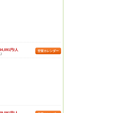
44,091円/人
空室カレンダー
)
49,091円/人