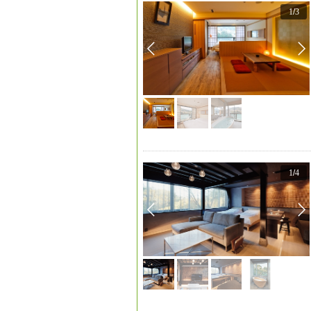
1
/
3
1
/
4