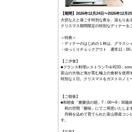
【期間】2026年12月24日〜2026年12月2
大切な人と過ごす特別な夜を、温もりあ
クリスマス期間限定の特別なディナーを
＜特典＞
・ディナーのはじめの１杯は、グラスシ
・ゆっくりチェックアウト 通常11：00→
【ご夕食】
■フランス料理レストランTr＆#233；so
富山の大地と海が育む極上の食材を使用
特別な１日。クリスマスをガストロノミ
【ご朝食】
■和朝食「雅樂倶の朝」7：00〜9：30最
和の空間「樂味」にてご用意いたしま
丹精を込めて育てられた富山県産コシヒ
す。
【注意】