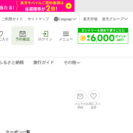
ご利用ガイド
サイトマップ
Language
楽天市場
楽天グループ
に入り
予約確認
ログイン
メニュー
ふるさと納税
旅行ガイド
その他
メルマガ
お気に入り
登録
追加
クーポン一覧