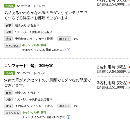
(消費税込54,000円/人
55m²/バス・トイレ付
その他
気品あるやわらかな木調のモダンなインテリアで、
くつろげる洋室のお部屋でございます。
朝食あり 夕食あり
食事
1人〜2人 子供料金設定有り
人数
予約時オンラインカード決済
1%
決済
ポイント
キャンセル
コンフォート「鶯」 305号室
2名利用時 (税込)
(消費税込54,000円/人
55m²/バス・トイレ付
その他
朱赤の扉がアクセントの、風靡でモダンなお部屋で
3名利用時 (税込)
ございます。
(消費税込51,800円/人
朝食あり 夕食あり
食事
1人〜3人 子供料金設定有り
人数
予約時オンラインカード決済
1%
決済
ポイント
キャンセル