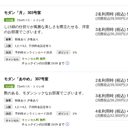
モダン「月」 303号室
2名利用時 (税込)
(消費税込59,500円/人
72m²/バス・トイレ付
その他
しけ絹の仕切りが風雅な美しさを際立たせる、洋室
3名利用時 (税込)
のお部屋でございます。
(消費税込56,200円/人
朝食あり 夕食あり
食事
1人〜3人 子供料金設定有り
人数
予約時オンラインカード決済
1%
決済
ポイント
キャンセル
モダン「あやめ」 307号室
2名利用時 (税込)
(消費税込59,500円/人
72m²/バス・トイレ付
その他
艶のある、モダンシックなお部屋でございます。
3名利用時 (税込)
(消費税込56,200円/人
朝食あり 夕食あり
食事
1人〜4人 子供料金設定有り
人数
4名利用時 (税込)
予約時オンラインカード決済
1%
決済
ポイント
(消費税込52,900円/人
キャンセル