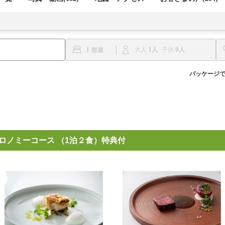
1
0
1
大人
子供
パッケージ
 ガストロノミーコース （1泊２食）特典付