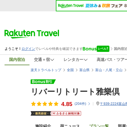
国内宿泊
交通＋宿
レンタカー
高速バス・ツア
楽天トラベルトップ
全国
富山県
富山・八尾・立山
リバーリトリート雅樂倶
4.85
(
204
件)
〒939-2224富
施設紹介
宿ニュース
プラン一覧
部屋