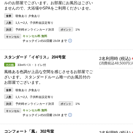
ルのお部屋でございます。お部屋にお風呂はござい
ませんので、大浴場やSPAをご利用くださいませ。
朝食あり 夕食あり
食事
1人〜2人 子供料金設定有り
人数
予約時オンラインカード決済
1%
決済
ポイント
キャンセル
スタンダード「イギリス」 204号室
2名利用時 (税込)
(消費税込48,500円/人
33m²/バス・トイレ付
その他
風格ある色調が上品な空間を感じさせるお部屋でご
ざいます。 スタンダードルーム唯一のお風呂付の
お部屋でございます。
朝食あり 夕食あり
食事
1人〜2人 子供料金設定有り
人数
予約時オンラインカード決済
1%
決済
ポイント
キャンセル
コンフォート「風」 302号室
2名利用時 (税込)