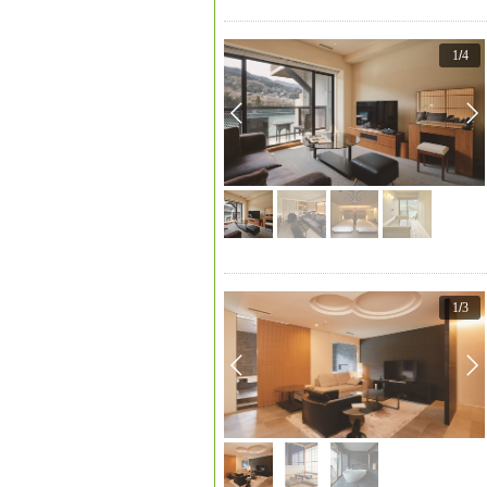
1
/
4
1
/
3