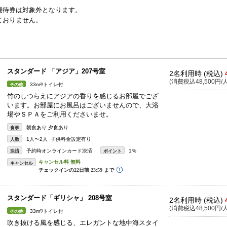
優待券は対象外となります。
ておりません。
スタンダード 「アジア」207号室
2名利用時 (税込)
(消費税込48,500円/人
33m²/トイレ付
その他
竹のしつらえにアジアの香りを感じるお部屋でござ
います。お部屋にお風呂はございませんので、大浴
場やＳＰＡをご利用くださいませ。
朝食あり 夕食あり
食事
1人〜2人 子供料金設定有り
人数
予約時オンラインカード決済
1%
決済
ポイント
キャンセル
スタンダード「ギリシャ」 208号室
2名利用時 (税込)
(消費税込48,500円/人
33m²/トイレ付
その他
吹き抜ける風を感じる、エレガントな地中海スタイ