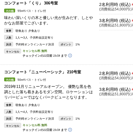
コンフォート「くり」 306号室
2名利用時 (税込)
(消費税込54,000円/人
55m²/バス・トイレ付
その他
味わい深いくりの木と優しい光が生みだす、しとや
3名利用時 (税込)
かなお部屋でございます。
(消費税込51,800円/人
朝食あり 夕食あり
食事
1人〜3人 子供料金設定有り
人数
予約時オンラインカード決済
1%
決済
ポイント
キャンセル
コンフォート「ニューベーシック」 210号室
2名利用時 (税込)
(消費税込54,000円/人
50m²/バス・トイレ付
その他
2019年11月リニューアルオープン。 優艶な黒を色
3名利用時 (税込)
調とした落ち着きあるモダン空間。ロケーションは
(消費税込51,800円/人
リバービューではなくパークビューとなります。
朝食あり 夕食あり
食事
1人〜4人 子供料金設定有り
人数
予約時オンラインカード決済
1%
決済
ポイント
キャンセル