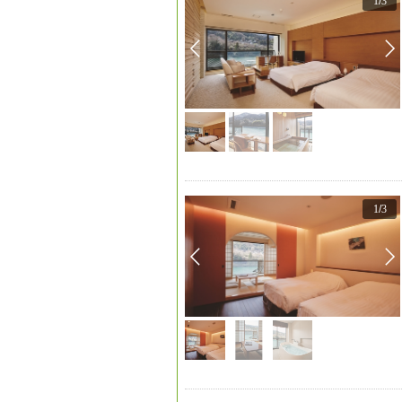
1
/
3
1
/
3