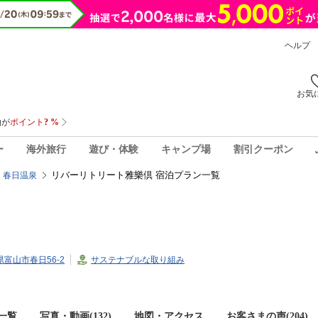
ヘルプ
お気
ー
海外旅行
遊び・体験
キャンプ場
割引クーポン
リバーリトリート雅樂倶 宿泊プラン一覧
春日温泉
山県富山市春日56-2
サステナブルな取り組み
一覧
写真・動画(132)
地図・アクセス
お客さまの声(
204
)