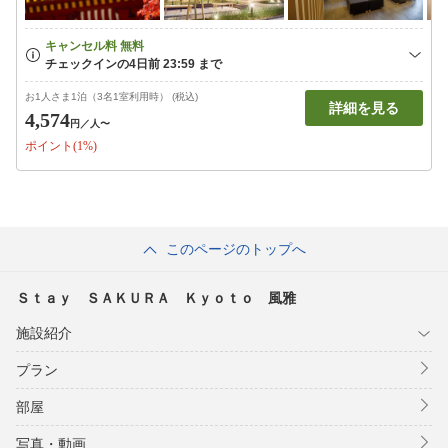
お1人さま1泊（3名1室利用時） (税込)
詳細を見る
4,574
円
／人〜
ポイント(1%)
このページのトップへ
Ｓｔａｙ ＳＡＫＵＲＡ Ｋｙｏｔｏ 風雅
施設紹介
プラン
部屋
写真・動画