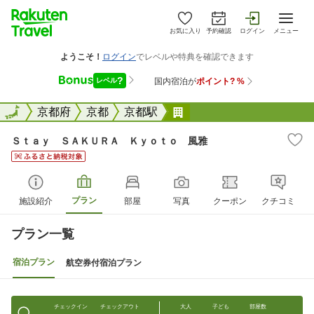
お気に入り
予約確認
ログイン
メニュー
全国
全国
京都府
京都
京都駅
Ｓｔａｙ ＳＡＫＵＲＡ
Ｓｔａｙ ＳＡＫＵＲＡ Ｋｙｏｔｏ 風雅
プラン
施設紹介
部屋
写真
クーポン
クチコミ
プラン一覧
宿泊プラン
航空券付宿泊プラン
チェックイン
チェックアウト
大人
子ども
部屋数