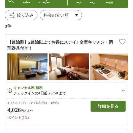
--/--
--/--
--
--
--
〜
人
人
部屋
絞り込み
3件
【連泊割】2連泊以上でお得にステイ♪ 全室キッチン・調
理器具付き！
お1人さま1泊（3名1室利用時） (税込)
詳細を見る
4,026
円
／人〜
ポイント(1%)