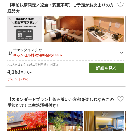
【事前決済限定／返金・変更不可】ご予定がお決まりの方
必見★
お1人さま1泊（3名1室利用時） (税込)
詳細を見る
4,163
円
／人〜
ポイント(1%)
【スタンダードプラン】落ち着いた京都を楽しむならこの
季節だけ！全室洗濯機付き♪