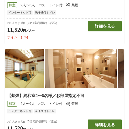
和室
2人〜3人
バス・トイレ付
禁煙
インターネット可
洗浄機付トイレ
お1人さま1泊（3名1室利用時） (税込)
詳細を見る
11,520
円
／人〜
ポイント(1%)
【禁煙】純和室4〜6名様／お部屋指定不可
和室
4人〜6人
バス・トイレ付
禁煙
インターネット可
洗浄機付トイレ
お1人さま1泊（5名1室利用時） (税込)
詳細を見る
11,520