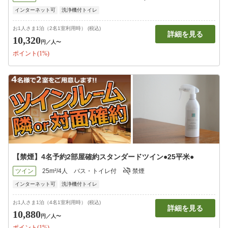
インターネット可
洗浄機付トイレ
お1人さま1泊（2名1室利用時） (税込)
詳細を見る
10,320
円
／人〜
ポイント(1%)
【禁煙】4名予約2部屋確約スタンダードツイン●25平米●
ツイン
25m²/4人
バス・トイレ付
禁煙
インターネット可
洗浄機付トイレ
お1人さま1泊（4名1室利用時） (税込)
詳細を見る
10,880
円
／人〜
ポイント(1%)