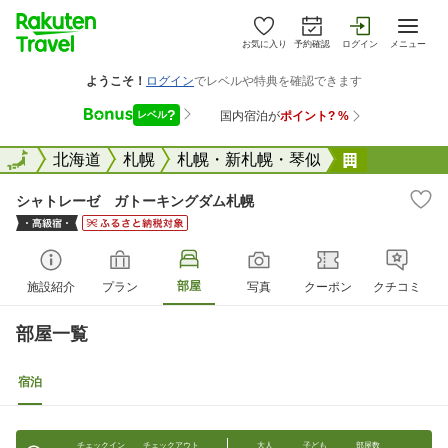
お気に入り
予約確認
ログイン
メニュー
全国
全国
北海道
札幌
札幌・新札幌・琴似
シャトレー
シャトレーゼ ガトーキングダム札幌
部屋
施設紹介
プラン
写真
クーポン
クチコミ
部屋一覧
宿泊
チェックイン
チェックアウト
大人
子ども
部屋数