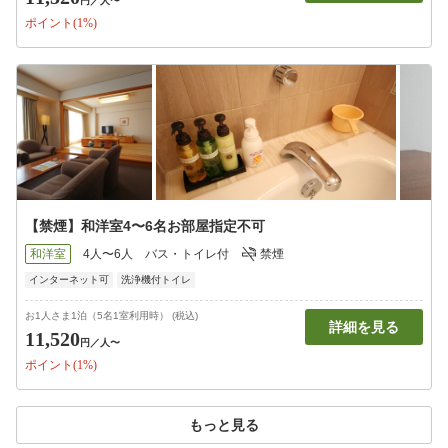
円
／人〜
ポイント(1%)
【禁煙】和洋室4〜6名お部屋指定不可
和洋室
4人〜6人
バス・トイレ付
禁煙
インターネット可
洗浄機付トイレ
お1人さま1泊（5名1室利用時） (税込)
詳細を見る
11,520
円
／人〜
ポイント(1%)
もっと見る