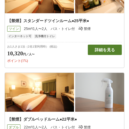
【禁煙】スタンダードツインルーム●25平米●
ツイン
25m²/1人〜2人
バス・トイレ付
禁煙
インターネット可
洗浄機付トイレ
お1人さま1泊（2名1室利用時） (税込)
詳細を見る
10,320
円
／人〜
ポイント(1%)
【禁煙】ダブルベッドルーム●22平米●
ダブル
22m²/1人〜2人
バス・トイレ付
禁煙