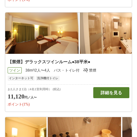
【禁煙】デラックスツインルーム●38平米●
ツイン
38m²/2人〜4人
バス・トイレ付
禁煙
インターネット可
洗浄機付トイレ
お1人さま1泊（4名1室利用時） (税込)
詳細を見る
11,120
円
／人〜
ポイント(1%)