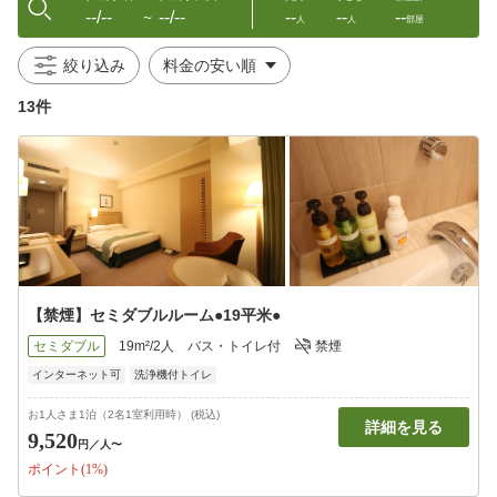
--/--
--/--
--
--
--
〜
人
人
部屋
絞り込み
13件
【禁煙】セミダブルルーム●19平米●
セミダブル
19m²/2人
バス・トイレ付
禁煙
インターネット可
洗浄機付トイレ
お1人さま1泊（2名1室利用時） (税込)
詳細を見る
9,520
円
／人〜
ポイント(1%)