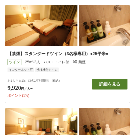
【禁煙】スタンダードツイン（3名様専用）●25平米●
ツイン
25m²/3人
バス・トイレ付
禁煙
インターネット可
洗浄機付トイレ
お1人さま1泊（3名1室利用時） (税込)
詳細を見る
9,920
円
／人〜
ポイント(1%)