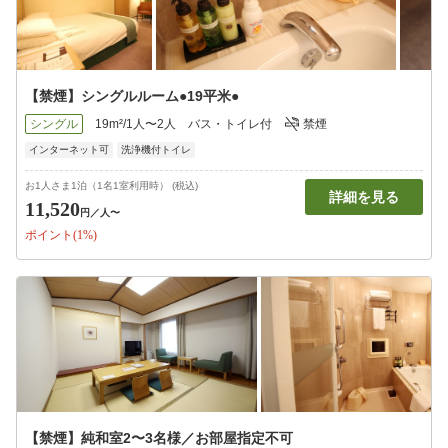
【禁煙】シングルルーム●19平米●
シングル
19m²/1人〜2人
バス・トイレ付
禁煙
インターネット可
洗浄機付トイレ
お1人さま1泊（1名1室利用時） (税込)
詳細を見る
11,520
円
／人〜
ポイント(1%)
【禁煙】純和室2〜3名様／お部屋指定不可