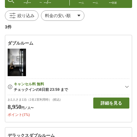
--/--
--/--
--
--
--
〜
人
人
部屋
絞り込み
3件
ダブルルーム
お1人さま1泊（2名1室利用時） (税込)
詳細を見る
8,950
円
／人〜
ポイント(1%)
デラックスダブルルーム