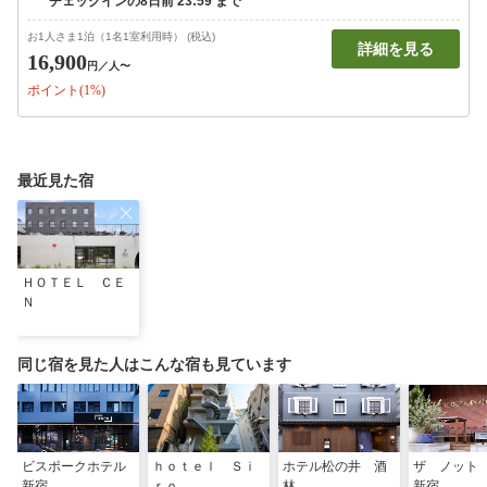
お1人さま1泊（1名1室利用時） (税込)
詳細を見る
16,900
円
／人〜
ポイント(1%)
最近見た宿
ＨＯＴＥＬ ＣＥ
Ｎ
同じ宿を見た人はこんな宿も見ています
ビスポークホテル
ｈｏｔｅｌ Ｓｉ
ホテル松の井 酒
ザ ノット
新宿
ｒｏ
林
新宿