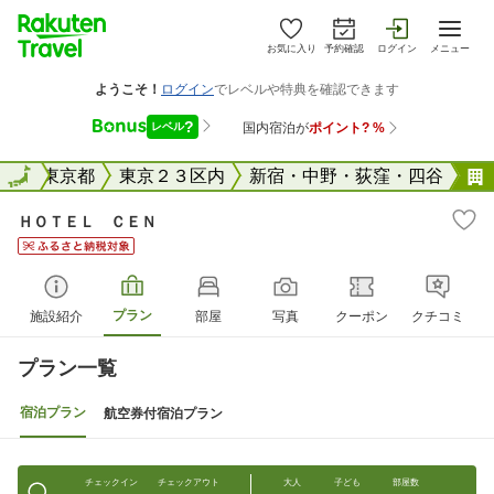
お気に入り
予約確認
ログイン
メニュー
全国
全国
東京都
東京２３区内
新宿・中野・荻窪・四谷
ＨＯＴＥＬ ＣＥＮ
プラン
施設紹介
部屋
写真
クーポン
クチコミ
プラン一覧
宿泊プラン
航空券付宿泊プラン
チェックイン
チェックアウト
大人
子ども
部屋数