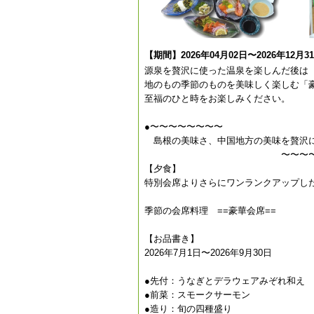
【期間】2026年04月02日〜2026年12月3
源泉を贅沢に使った温泉を楽しんだ後は
地のもの季節のものを美味しく楽しむ「
至福のひと時をお楽しみください。
●〜〜〜〜〜〜〜〜
島根の美味さ、中国地方の美味を贅沢に
〜〜〜〜〜〜〜
【夕食】
特別会席よりさらにワンランクアップし
季節の会席料理 ==豪華会席==
【お品書き】
2026年7月1日〜2026年9月30日
●先付：うなぎとデラウェアみぞれ和え
●前菜：スモークサーモン
●造り：旬の四種盛り