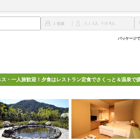
1
0
1
大人
子供
パッケージ
ネス・一人旅歓迎！夕食はレストラン定食でさくっと＆温泉で