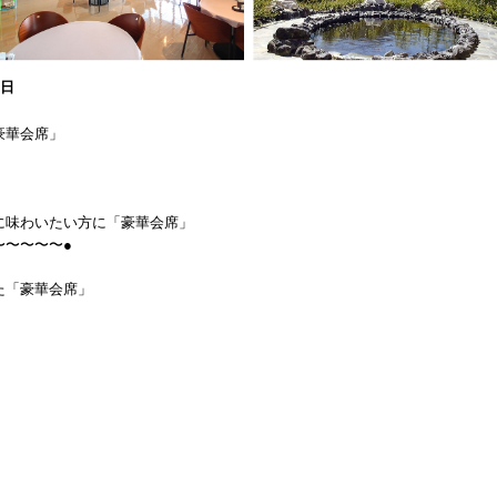
1日
豪華会席」
味わいたい方に「豪華会席」
〜●
た「豪華会席」