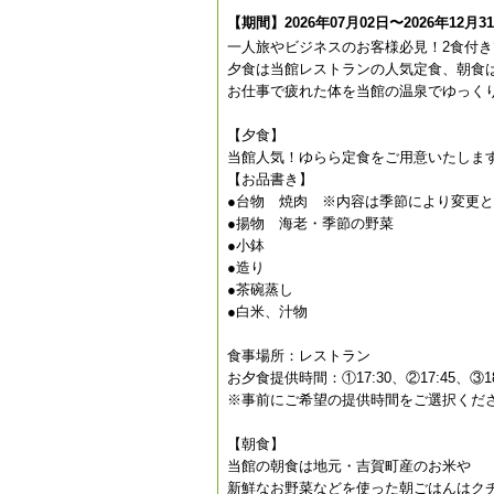
【期間】2026年07月02日〜2026年12月3
一人旅やビジネスのお客様必見！2食付きで
夕食は当館レストランの人気定食、朝食
お仕事で疲れた体を当館の温泉でゆっく
【夕食】
当館人気！ゆらら定食をご用意いたしま
【お品書き】
●台物 焼肉 ※内容は季節により変更
●揚物 海老・季節の野菜
●小鉢
●造り
●茶碗蒸し
●白米、汁物
食事場所：レストラン
お夕食提供時間：①17:30、②17:45、③18:0
※事前にご希望の提供時間をご選択くだ
【朝食】
当館の朝食は地元・吉賀町産のお米や
新鮮なお野菜などを使った朝ごはんはク