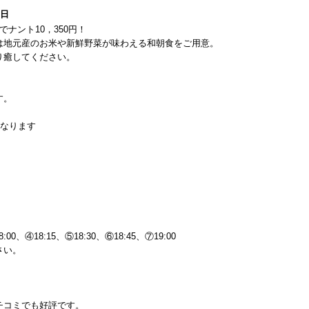
1日
ナント10，350円！
は地元産のお米や新鮮野菜が味わえる和朝食をご用意。
り癒してください。
す。
となります
0、④18:15、⑤18:30、⑥18:45、⑦19:00
さい。
チコミでも好評です。