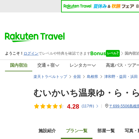
国内宿泊
交通＋宿
レンタカー
高速バス・ツア
楽天トラベルトップ
全国
島根県
津和野・益田・浜田
むいかいち温泉ゆ・ら・
4.28
(
117
件)
〒699-5506島
施設紹介
プラン一覧
部屋一覧
写真・動