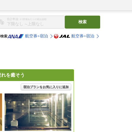
合計料金
※1部屋あたりの税込金額
検索
〜
航空券+宿泊
航空券+宿泊
で検索
疲れを癒そう
宿泊プランをお気に入りに追加