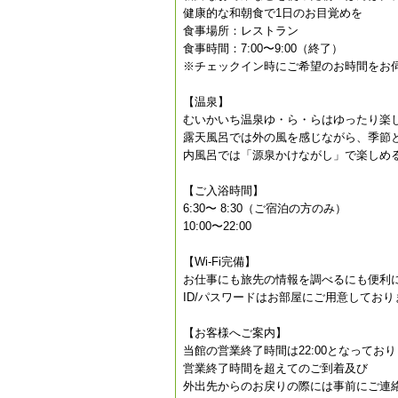
健康的な和朝食で1日のお目覚めを
食事場所：レストラン
食事時間：7:00〜9:00（終了）
※チェックイン時にご希望のお時間をお
【温泉】
むいかいち温泉ゆ・ら・らはゆったり楽
露天風呂では外の風を感じながら、季節
内風呂では「源泉かけながし」で楽しめ
【ご入浴時間】
6:30〜 8:30（ご宿泊の方のみ）
10:00〜22:00
【Wi-Fi完備】
お仕事にも旅先の情報を調べるにも便利
ID/パスワードはお部屋にご用意しており
【お客様へご案内】
当館の営業終了時間は22:00となってお
営業終了時間を超えてのご到着及び
外出先からのお戻りの際には事前にご連