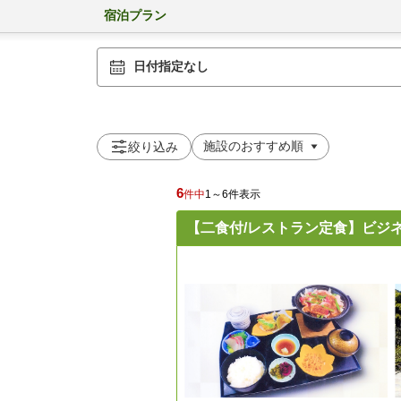
宿泊プラン
日付指定なし
絞り込み
6
件中
1～6件表示
【二食付/レストラン定食】ビジ