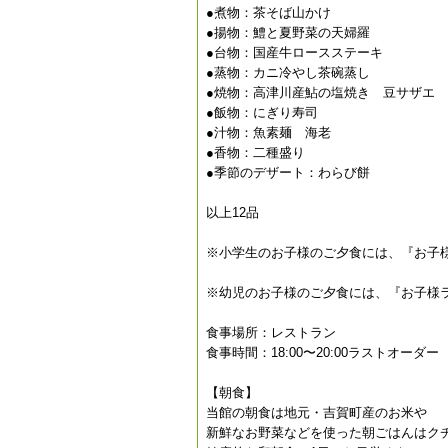
●煮物：茶そば山かけ
●揚物：鱧と夏野菜の天婦羅
●台物：国産牛ロースステーキ
●蒸物：カニ冷やし茶碗蒸し
●焼物：高津川産鮎の塩焼き 豆サザエ
●飯物：にぎり寿司
●汁物：魚素麺 海老
●香物：二種盛り
●季節のデザート：わらび餅
以上12品
※小学生のお子様のご夕食には、『お子
※幼児のお子様のご夕食には、『お子様
食事場所：レストラン
食事時間：18:00〜20:00ラストオーダー
【朝食】
当館の朝食は地元・吉賀町産のお米や
新鮮なお野菜などを使った朝ごはんはク