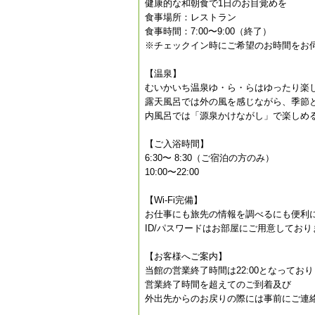
健康的な和朝食で1日のお目覚めを
食事場所：レストラン
食事時間：7:00〜9:00（終了）
※チェックイン時にご希望のお時間をお
【温泉】
むいかいち温泉ゆ・ら・らはゆったり楽
露天風呂では外の風を感じながら、季節
内風呂では「源泉かけながし」で楽しめ
【ご入浴時間】
6:30〜 8:30（ご宿泊の方のみ）
10:00〜22:00
【Wi-Fi完備】
お仕事にも旅先の情報を調べるにも便利
ID/パスワードはお部屋にご用意しており
【お客様へご案内】
当館の営業終了時間は22:00となってお
営業終了時間を超えてのご到着及び
外出先からのお戻りの際には事前にご連