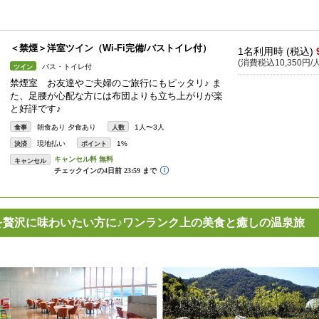
＜禁煙＞洋室ツイン（Wi-Fi完備/バストイレ付）
1名利用時 (税込)
(消費税込10,350円/人
バス・トイレ付
ツイン
禁煙室 お友達やご夫婦のご旅行にもピッタリ♪ ま
た、足腰が心配な方には布団よりも立ち上がりが楽
と好評です♪
朝食あり 夕食あり
1人〜3人
食事
人数
現地払い
1%
決済
ポイント
キャンセル
を贅沢に味わいたい方に♪ワンランク上の美食と癒しの温泉旅