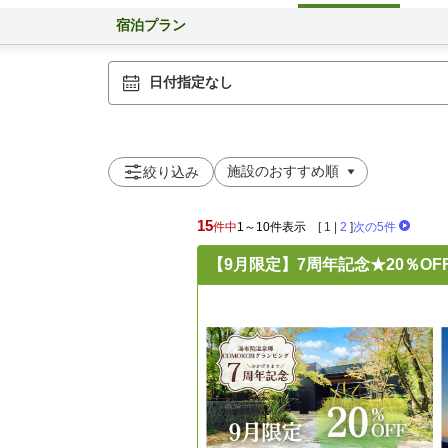
宿泊プラン
日付指定なし
絞り込み
15
件中
1～10件表示
[
1
|
2
]
次の5件
【9月限定】7周年記念★20％OF