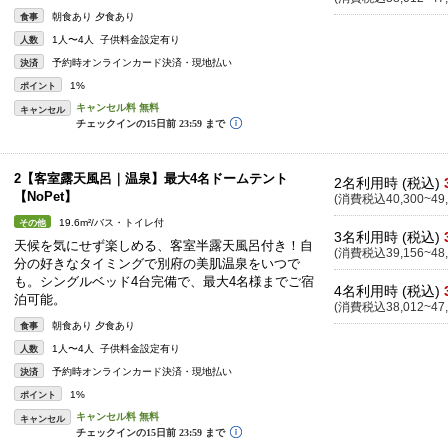
朝食あり 夕食あり
食事
1人〜4人 子供料金設定有り
人数
予約時オンラインカード決済・現地払い
決済
1%
ポイント
キャンセル
2【客室露天風呂｜温泉】最大4名ドームテント
2名利用時 (税込)
【NoPet】
(消費税込40,300~49,
19.6m²/バス・トイレ付
その他
3名利用時 (税込)
天候を気にせず楽しめる、客室半露天風呂付き！自
(消費税込39,156~48,
分の好きなタイミングで別府の美肌温泉をいつで
も。シングルベッド4台完備で、最大4名様までご宿
4名利用時 (税込)
泊可能。
(消費税込38,012~47,
朝食あり 夕食あり
食事
1人〜4人 子供料金設定有り
人数
予約時オンラインカード決済・現地払い
決済
1%
ポイント
キャンセル