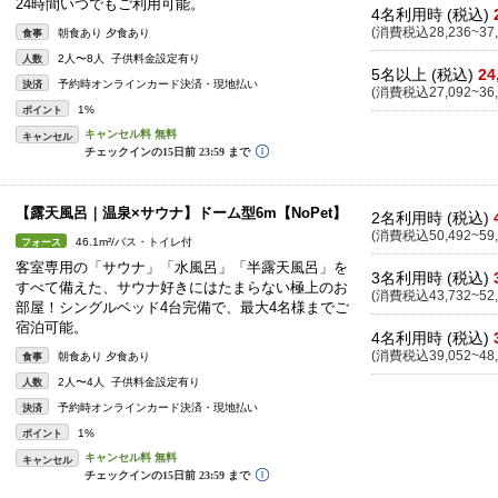
24時間いつでもご利用可能。
4名利用時 (税込)
(消費税込28,236~37,
朝食あり 夕食あり
食事
2人〜8人 子供料金設定有り
人数
5名以上 (税込)
24
予約時オンラインカード決済・現地払い
決済
(消費税込27,092~36,
1%
ポイント
キャンセル
【露天風呂｜温泉×サウナ】ドーム型6m【NoPet】
2名利用時 (税込)
(消費税込50,492~59,
46.1m²/バス・トイレ付
フォース
客室専用の「サウナ」「水風呂」「半露天風呂」を
3名利用時 (税込)
すべて備えた、サウナ好きにはたまらない極上のお
(消費税込43,732~52,
部屋！シングルベッド4台完備で、最大4名様までご
宿泊可能。
4名利用時 (税込)
(消費税込39,052~48,
朝食あり 夕食あり
食事
2人〜4人 子供料金設定有り
人数
予約時オンラインカード決済・現地払い
決済
1%
ポイント
キャンセル