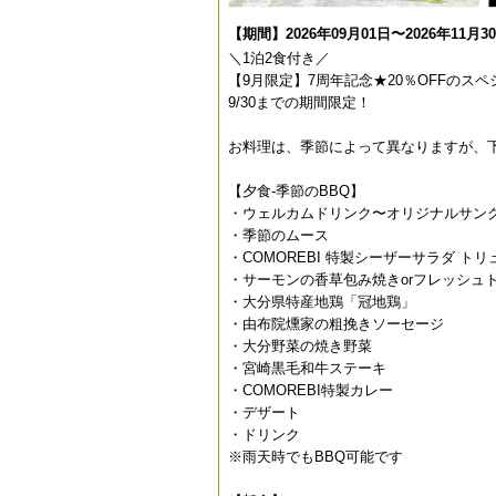
【期間】2026年09月01日〜2026年11月3
＼1泊2食付き／
【9月限定】7周年記念★20％OFFのス
9/30までの期間限定！
お料理は、季節によって異なりますが、
【夕食-季節のBBQ】
・ウェルカムドリンク〜オリジナルサン
・季節のムース
・COMOREBI 特製シーザーサラダ ト
・サーモンの香草包み焼きorフレッシュ
・大分県特産地鶏「冠地鶏」
・由布院燻家の粗挽きソーセージ
・大分野菜の焼き野菜
・宮崎黒毛和牛ステーキ
・COMOREBI特製カレー
・デザート
・ドリンク
※雨天時でもBBQ可能です