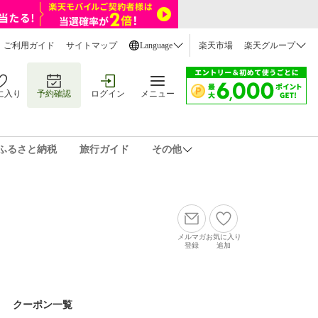
ご利用ガイド
サイトマップ
Language
楽天市場
楽天グループ
に入り
予約確認
ログイン
メニュー
ふるさと納税
旅行ガイド
その他
メルマガ
お気に入り
登録
追加
クーポン一覧