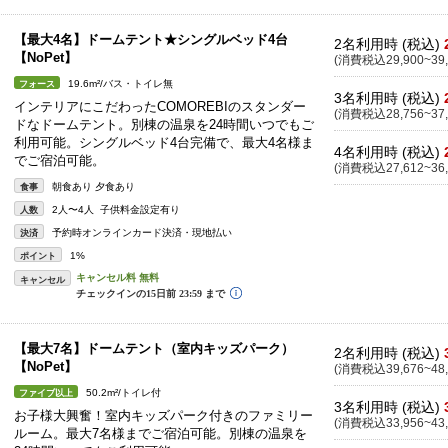
【最大4名】ドームテント★シングルベッド4台
2名利用時 (税込)
【NoPet】
(消費税込29,900~39,
19.6m²/バス・トイレ無
フォース
3名利用時 (税込)
インテリアにこだわったCOMOREBIのスタンダー
(消費税込28,756~37,
ドなドームテント。別棟の温泉を24時間いつでもご
利用可能。シングルベッド4台完備で、最大4名様ま
4名利用時 (税込)
でご宿泊可能。
(消費税込27,612~36,
朝食あり 夕食あり
食事
2人〜4人 子供料金設定有り
人数
予約時オンラインカード決済・現地払い
決済
1%
ポイント
キャンセル
【最大7名】ドームテント（室内キッズパーク）
2名利用時 (税込)
【NoPet】
(消費税込39,676~48,
50.2m²/トイレ付
ファイブ以上
3名利用時 (税込)
お子様大興奮！室内キッズパーク付きのファミリー
(消費税込33,956~43,
ルーム。最大7名様までご宿泊可能。別棟の温泉を