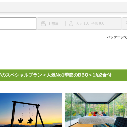
1
0
1
大人
子供
パッケージ
Fのスペシャルプラン＜人気No1季節のBBQ＞1泊2食付