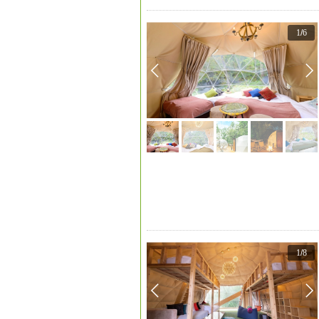
1
/
6
1
/
8