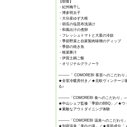
【朝食】
・紀州梅干し
・博多明太子
・大分産ゆず大根
・胡瓜の塩昆布浅漬け
・和風出汁の煮卵
・フレッシュトマトと大葉の冷奴
・季節野菜と自家製肉味噌のディップ
・季節の焼き魚
・根菜豚汁
・伊賀土鍋ご飯
・オリジナルグラノーラ
———「 COMOREBI 客室へのこだわ
★全室冷暖房付き／★北欧ヴィンテージ
る♪
———「COMOREBI 食へのこだわり」
★中山シェフ監修「季節のBBQ」／★ウ
★素敵なアウトダイニング体験
———「COMOREBI 温泉へのこだわり
★別府温泉「美白の湯」／★美肌成分「