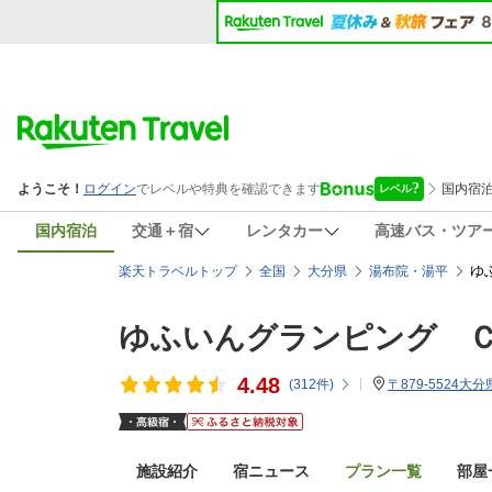
国内宿泊
交通＋宿
レンタカー
高速バス・ツア
ゆ
楽天トラベルトップ
全国
大分県
湯布院・湯平
ゆふいんグランピング 
4.48
(
312
件)
〒879-5524大
施設紹介
宿ニュース
プラン一覧
部屋