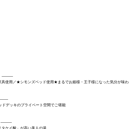
り」———
家具使用／★シモンズベッド使用★まるでお姫様・王子様になった気分が味わ
———
ッドデッキのプライベート空間でご堪能
」———
メタケイ酸」が高い美人の湯