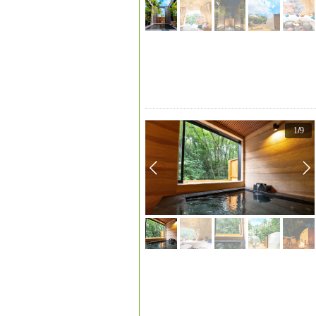
1
/
9