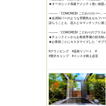
★オーガニック高級アメニティ使い放題／★眺
———「COMOREBI こだわりのバー」
★会員制バーのような雰囲気をセルフバ
語らうことも、恋人とロマンチックに過
———「COMOREBI こだわりのプラス
★チェックインからお客様専属の担当制
★お客様ごとにカスタマイズした「サプ
#グランピング #温泉リゾート #
#贅沢キャンプ #インスタ映え必至
1
/
9