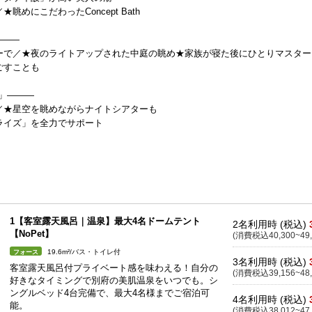
めにこだわったConcept Bath
———
ーで／★夜のライトアップされた中庭の眺め★家族が寝た後にひとりマスター
ごすことも
α」———
／★星空を眺めながらナイトシアターも
ライズ」を全力でサポート
1【客室露天風呂｜温泉】最大4名ドームテント
2名利用時 (税込)
【NoPet】
(消費税込40,300~49,
19.6m²/バス・トイレ付
フォース
3名利用時 (税込)
客室露天風呂付プライベート感を味わえる！自分の
(消費税込39,156~48,
好きなタイミングで別府の美肌温泉をいつでも。シ
ングルベッド4台完備で、最大4名様までご宿泊可
4名利用時 (税込)
能。
(消費税込38,012~47,