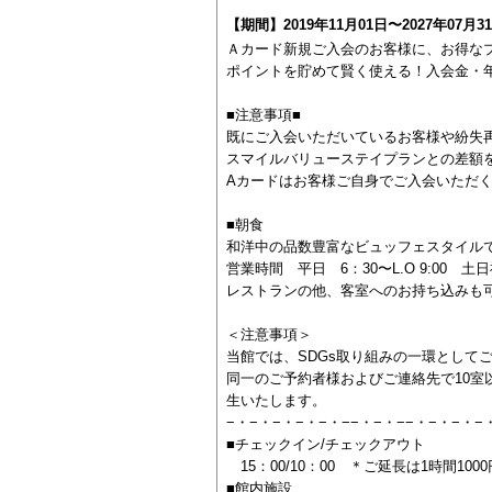
【期間】2019年11月01日〜2027年07月3
Ａカード新規ご入会のお客様に、お得な
ポイントを貯めて賢く使える！入会金・
■注意事項■
既にご入会いただいているお客様や紛失
スマイルバリューステイプランとの差額を追
Aカードはお客様ご自身でご入会いただ
■朝食
和洋中の品数豊富なビュッフェスタイル
営業時間 平日 6：30〜L.O 9:00 土日祝
レストランの他、客室へのお持ち込みも
＜注意事項＞
当館では、SDGs取り組みの一環として
同一のご予約者様およびご連絡先で10
生いたします。
−・−・−・−・−・−−・−・−−・−・−・−
■チェックイン/チェックアウト
15：00/10：00 ＊ご延長は1時間1000
■館内施設