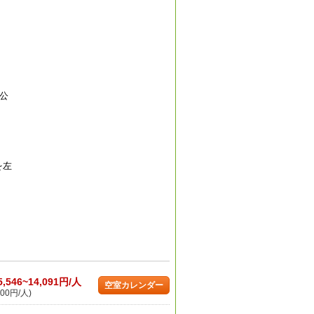
公
を左
5,546~14,091円/人
空室カレンダー
00円/人)