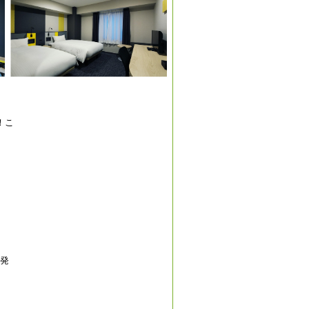
！こ
が発