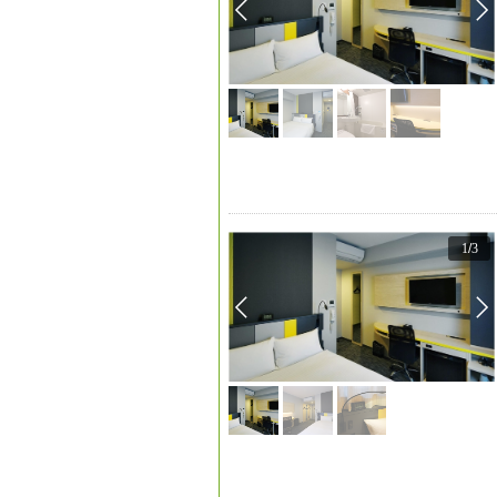
1
/
3