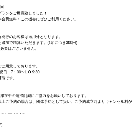
1日
プランをご用意致しました！
年会費無料！この機会にぜひご利用ください。
再発行のお客様は適用外となります。
加で精算いただきます。(1泊につき300円)
く必要はございません。
でご用意しております。
日 7：00〜L.O 9:30
可能です。
ご滞在中の清掃削減にご協力をお願いしております。
室以上ご予約の場合は、団体予約として扱い、ご予約成立時よりキャンセル料
・−・−−・−・−
円