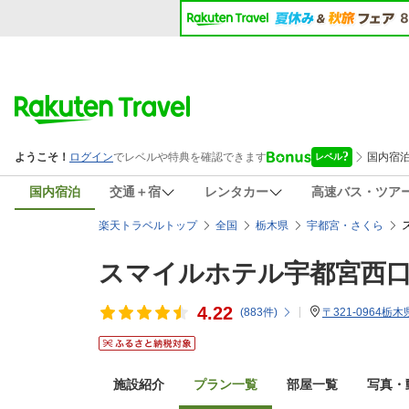
国内宿泊
交通＋宿
レンタカー
高速バス・ツア
楽天トラベルトップ
全国
栃木県
宇都宮・さくら
スマイルホテル宇都宮西
4.22
(
883
件)
〒321-0964栃
施設紹介
プラン一覧
部屋一覧
写真・動