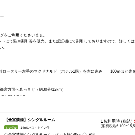
サー
。
ングをご利用くださいませ。
ントにて駐車割引券を販売、また認証機にて割引しておりますので、詳しくは
い。
前ロータリー左手のマクドナルド（ホテル1階）を左に進み 100ｍほど先
宮方面へ真っ直ぐ（約30分/12km）
・−・−−・−・−
【全室禁煙】シングルルーム
1名利用時 (税込)
(消費税込6,100~15,5
14m²/バス・トイレ付
シングル
◇全室禁煙シングルルーム：ベット幅140cm◇JR宇