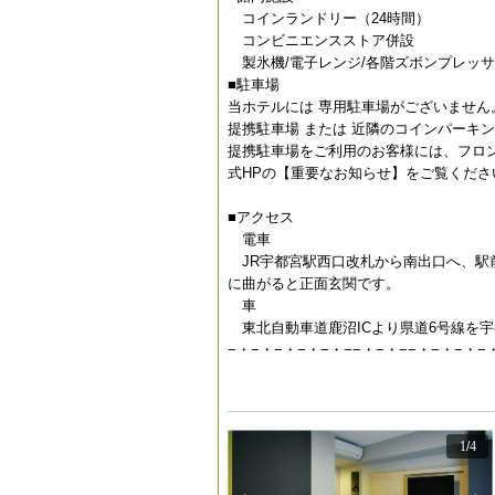
コインランドリー（24時間）
コンビニエンスストア併設
製氷機/電子レンジ/各階ズボンプレッ
■駐車場
当ホテルには 専用駐車場がございません
提携駐車場 または 近隣のコインパーキ
提携駐車場をご利用のお客様には、フロ
式HPの【重要なお知らせ】をご覧くださ
■アクセス
電車
JR宇都宮駅西口改札から南出口へ、駅
に曲がると正面玄関です。
車
東北自動車道鹿沼ICより県道6号線を宇都
−・−・−・−・−・−−・−・−−・−・−・−
1
/
4