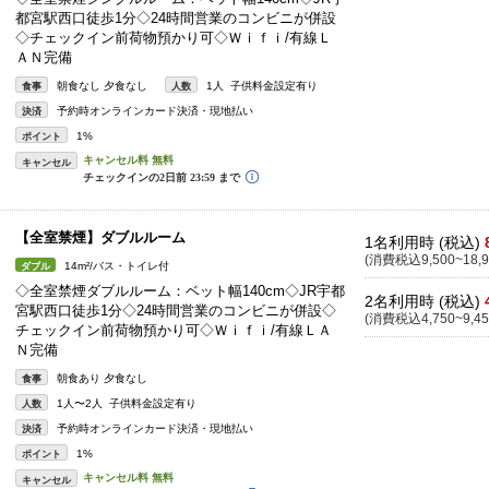
都宮駅西口徒歩1分◇24時間営業のコンビニが併設
◇チェックイン前荷物預かり可◇Ｗｉｆｉ/有線Ｌ
ＡＮ完備
朝食なし 夕食なし
1人 子供料金設定有り
食事
人数
予約時オンラインカード決済・現地払い
決済
1%
ポイント
キャンセル
【全室禁煙】ダブルルーム
1名利用時 (税込)
(消費税込9,500~18,9
14m²/バス・トイレ付
ダブル
◇全室禁煙ダブルルーム：ベット幅140cm◇JR宇都
2名利用時 (税込)
宮駅西口徒歩1分◇24時間営業のコンビニが併設◇
(消費税込4,750~9,45
チェックイン前荷物預かり可◇Ｗｉｆｉ/有線ＬＡ
Ｎ完備
朝食あり 夕食なし
食事
1人〜2人 子供料金設定有り
人数
予約時オンラインカード決済・現地払い
決済
1%
ポイント
キャンセル