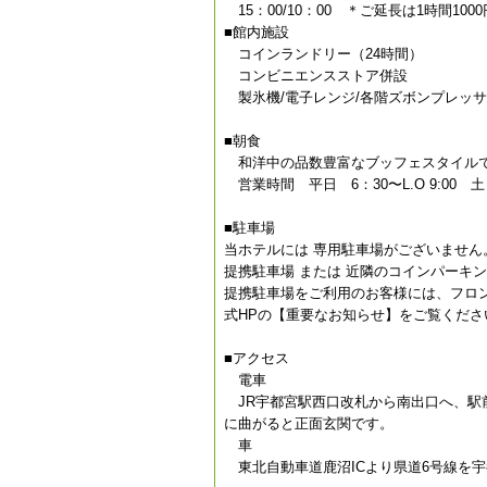
15：00/10：00 ＊ご延長は1時間1000
■館内施設
コインランドリー（24時間）
コンビニエンスストア併設
製氷機/電子レンジ/各階ズボンプレッ
■朝食
和洋中の品数豊富なブッフェスタイル
営業時間 平日 6：30〜L.O 9:00 土日
■駐車場
当ホテルには 専用駐車場がございません
提携駐車場 または 近隣のコインパーキ
提携駐車場をご利用のお客様には、フロ
式HPの【重要なお知らせ】をご覧くださ
■アクセス
電車
JR宇都宮駅西口改札から南出口へ、駅
に曲がると正面玄関です。
車
東北自動車道鹿沼ICより県道6号線を宇都