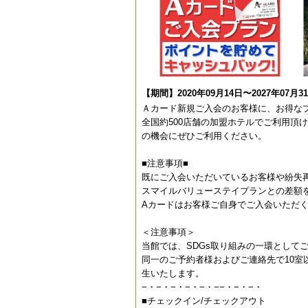
【期間】2020年09月14日〜2027年07月3
Ａカード新規ご入会のお客様に、お得な
全国約500店舗の加盟ホテルでご利用頂
の機会にぜひご利用ください。
■注意事項■
既にご入会いただいているお客様や紛失
スマイルバリューステイプランとの差額を追
Aカードはお客様ご自身でご入会いただ
＜注意事項＞
当館では、SDGs取り組みの一環として
同一のご予約者様およびご連絡先で10
生いたします。
−・−・−・−・−・−−・−・−・
■チェックイン/チェックアウト