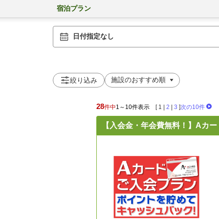
宿泊プラン
日付指定なし
絞り込み
28
件中
1～10件表示
[
1
|
2
|
3
]
次の10件
【入会金・年会費無料！】Aカ