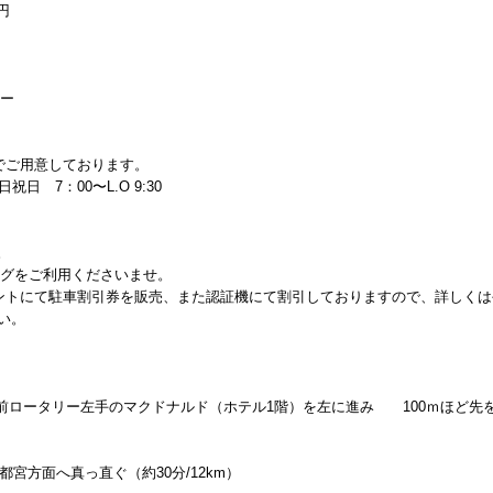
円
サー
でご用意しております。
祝日 7：00〜L.O 9:30
。
ングをご利用くださいませ。
ントにて駐車割引券を販売、また認証機にて割引しておりますので、詳しくは
い。
前ロータリー左手のマクドナルド（ホテル1階）を左に進み 100ｍほど先
宮方面へ真っ直ぐ（約30分/12km）