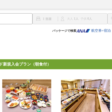
1
0
1
大人
子供
航空券+宿泊
パッケージで検索
ード新規入会プラン（朝食付）