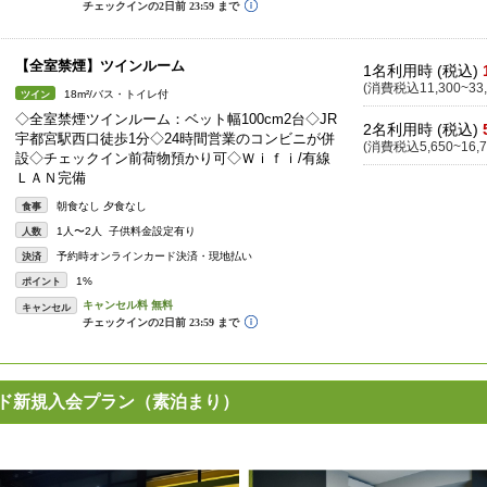
【全室禁煙】ツインルーム
1名利用時 (税込)
(消費税込11,300~33,
18m²/バス・トイレ付
ツイン
◇全室禁煙ツインルーム：ベット幅100cm2台◇JR
2名利用時 (税込)
宇都宮駅西口徒歩1分◇24時間営業のコンビニが併
(消費税込5,650~16,7
設◇チェックイン前荷物預かり可◇Ｗｉｆｉ/有線
ＬＡＮ完備
朝食なし 夕食なし
食事
1人〜2人 子供料金設定有り
人数
予約時オンラインカード決済・現地払い
決済
1%
ポイント
キャンセル
ド新規入会プラン（素泊まり）