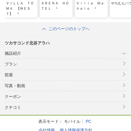
ＶＩＬＬＡ ＴＯ
ＡＲＥＮＡ ＨＯ
Ｖｉｌｌａ Ｍａ
やちむんハ
ＭＡ 【ＷＥＳ
ＴＥＬ ＾
ｈａｌｏ ＾
Ｔ】 ＾
このページのトップへ
ツカサコンド北谷アラハ
施設紹介
プラン
部屋
写真・動画
クーポン
クチコミ
表示モード：
モバイル
PC
会社情報
個人情報保護方針