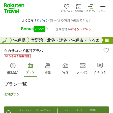
お気に入り
予約確認
ログイン
メニュー
全国
全国
沖縄県
宜野湾・北谷・読谷・沖縄市・うるま
ツカサコンド北谷アラハ
プラン
施設紹介
部屋
写真
クーポン
クチコミ
プラン一覧
宿泊プラン
チェックイン
チェックアウト
大人
子ども
部屋数