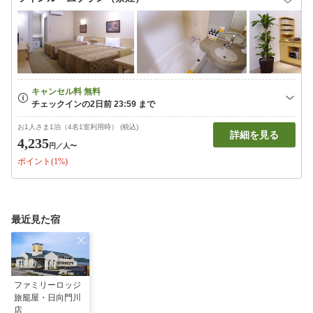
お1人さま1泊（4名1室利用時） (税込)
詳細を見る
4,235
円
／人〜
ポイント(1%)
最近見た宿
ファミリーロッジ
旅籠屋・日向門川
店