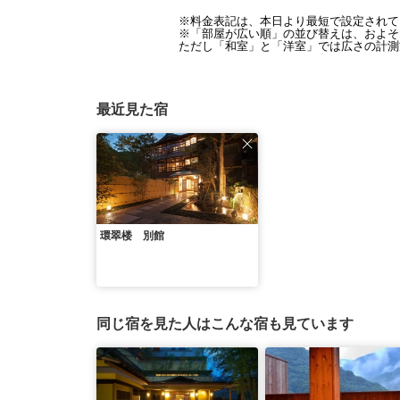
※料金表記は、本日より最短で設定されて
※「部屋が広い順」の並び替えは、およそ1
ただし「和室」と「洋室」では広さの計測
最近見た宿
環翠楼 別館
同じ宿を見た人はこんな宿も見ています