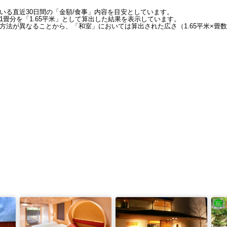
いる直近30日間の「金額/食事」内容を目安としています。
畳分を「1.65平米」として算出した結果を表示しています。
方法が異なることから、「和室」においては算出された広さ（1.65平米×畳数