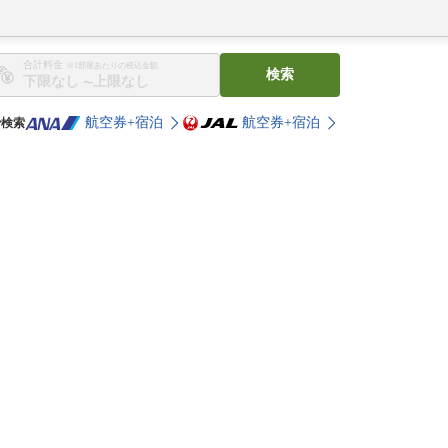
合計料金
※1部屋あたりの税込金額
検索
〜
航空券+宿泊
航空券+宿泊
で検索
。