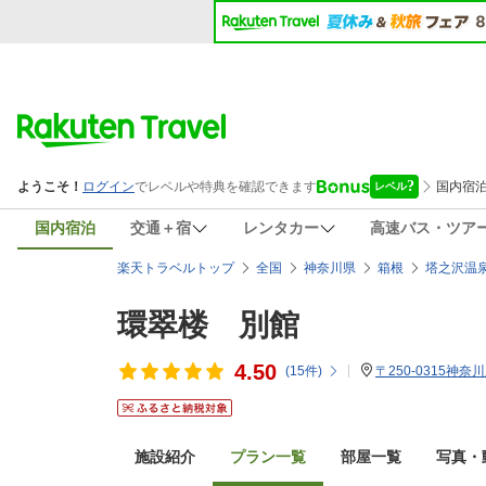
国内宿泊
交通＋宿
レンタカー
高速バス・ツア
楽天トラベルトップ
全国
神奈川県
箱根
塔之沢温
環翠楼 別館
4.50
(
15
件)
〒250-0315神
施設紹介
プラン一覧
部屋一覧
写真・動