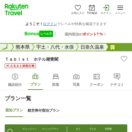
お気に入り
予約確認
ログイン
メニュー
全国
全国
熊本県
宇土・八代・水俣
日奈久温泉
Ｔａｂ
Ｔａｂｉｓｔ ホテル潮青閣
プラン
施設紹介
部屋
写真
クーポン
クチコミ
プラン一覧
宿泊プラン
航空券付宿泊プラン
チェックイン
チェックアウト
大人
子ども
部屋数