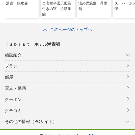
湯宿 鶴水荘
全客室半露天風呂
湯の児温泉 昇陽
スーパーホ
付きの宿 浜膳旅
館
俣
館
このページのトップへ
Ｔａｂｉｓｔ ホテル潮青閣
施設紹介
プラン
部屋
写真・動画
クーポン
クチコミ
その他の情報（PCサイト）