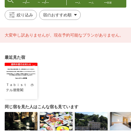
--/--
--/--
--
--
--
〜
人
人
部屋
絞り込み
大変申し訳ありませんが、現在予約可能なプランがありません。
最近見た宿
Ｔａｂｉｓｔ ホ
テル潮青閣
同じ宿を見た人はこんな宿も見ています