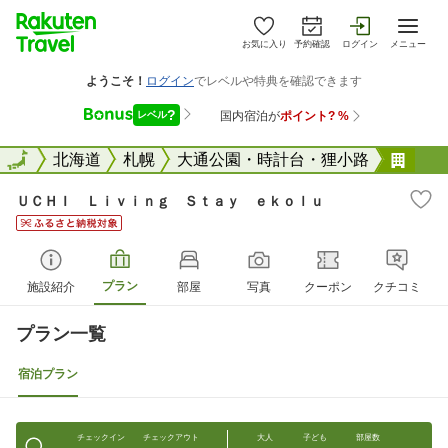
お気に入り
予約確認
ログイン
メニュー
全国
全国
北海道
札幌
大通公園・時計台・狸小路
ＵＣ
ＵＣＨＩ Ｌｉｖｉｎｇ Ｓｔａｙ ｅｋｏｌｕ
プラン
施設紹介
部屋
写真
クーポン
クチコミ
プラン一覧
宿泊プラン
チェックイン
チェックアウト
大人
子ども
部屋数