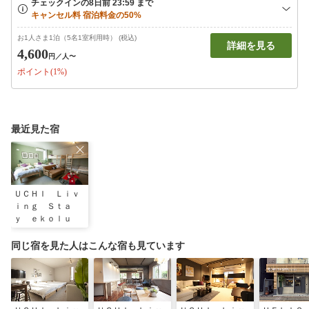
お1人さま1泊（5名1室利用時） (税込)
詳細を見る
4,600
円
／人〜
ポイント(1%)
最近見た宿
ＵＣＨＩ Ｌｉｖ
ｉｎｇ Ｓｔａ
ｙ ｅｋｏｌｕ
同じ宿を見た人はこんな宿も見ています