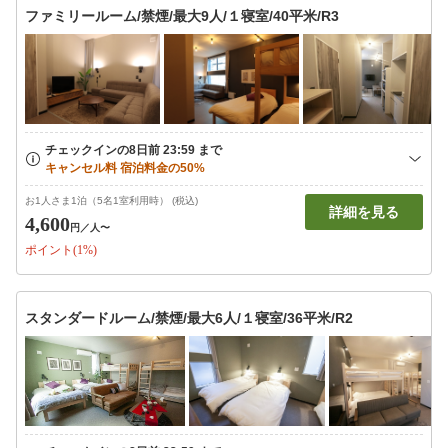
ファミリールーム/禁煙/最大9人/１寝室/40平米/R3
お1人さま1泊（5名1室利用時） (税込)
詳細を見る
4,600
円
／人〜
ポイント(1%)
スタンダードルーム/禁煙/最大6人/１寝室/36平米/R2