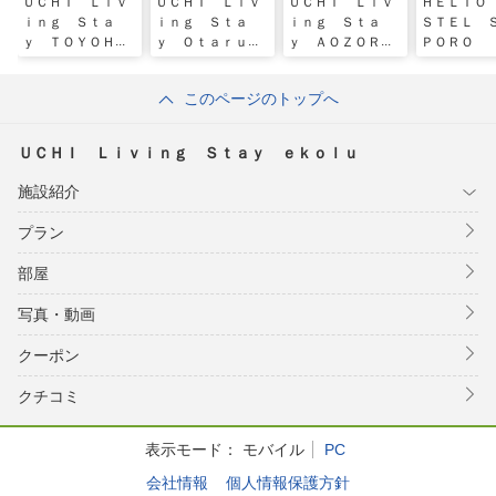
ＵＣＨＩ Ｌｉｖ
ＵＣＨＩ Ｌｉｖ
ＵＣＨＩ Ｌｉｖ
ＨＥＬＩＯ
ｉｎｇ Ｓｔａ
ｉｎｇ Ｓｔａ
ｉｎｇ Ｓｔａ
ＳＴＥＬ 
ｙ ＴＯＹＯＨＩ
ｙ Ｏｔａｒｕ
ｙ ＡＯＺＯＲＡ
ＰＯＲＯ
ＲＡ
Ｓｕｉｔｅｎｇｕ
このページのトップへ
ＵＣＨＩ Ｌｉｖｉｎｇ Ｓｔａｙ ｅｋｏｌｕ
施設紹介
プラン
部屋
写真・動画
クーポン
クチコミ
表示モード：
モバイル
PC
会社情報
個人情報保護方針