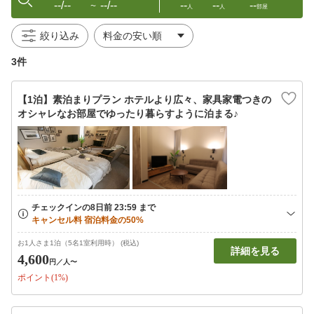
--/--
--/--
--
--
--
〜
人
人
部屋
絞り込み
3件
【1泊】素泊まりプラン ホテルより広々、家具家電つきの
オシャレなお部屋でゆったり暮らすように泊まる♪
お1人さま1泊（5名1室利用時） (税込)
詳細を見る
4,600
円
／人〜
ポイント(1%)