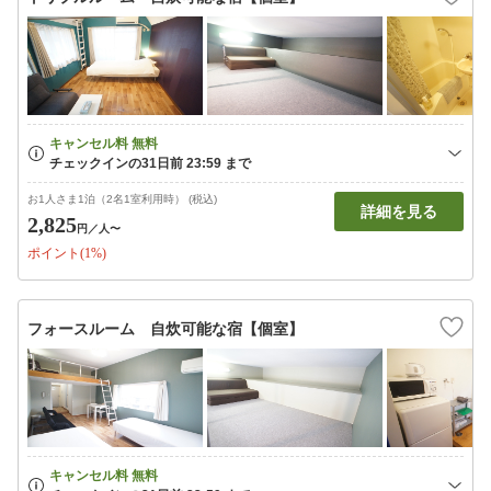
お1人さま1泊（2名1室利用時） (税込)
詳細を見る
2,825
円
／人〜
ポイント(1%)
フォースルーム 自炊可能な宿【個室】