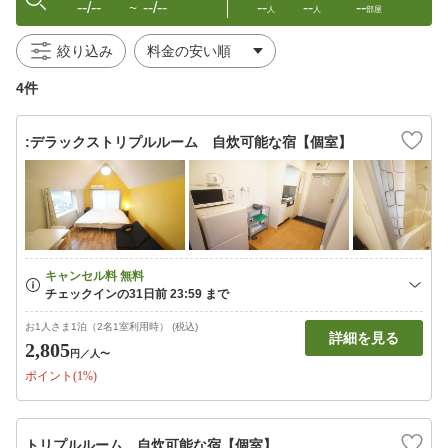
--/--
--/--
--
--
--
〜
人
人
部屋
絞り込み
4件
:デラックストリプルルーム 自炊可能な宿【個室】
お1人さま1泊（2名1室利用時） (税込)
詳細を見る
2,805
円
／人〜
ポイント(1%)
トリプルルーム 自炊可能な宿【個室】