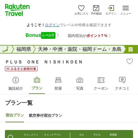
お気に入り
予約確認
ログイン
メニュー
全国
全国
福岡県
天神・中洲・薬院・福岡ドーム・糸島
ＰＬＵＳ ＯＮＥ ＮＩＳＨＩＫＯＥＮ
プラン
施設紹介
部屋
写真
クーポン
クチコミ
プラン一覧
宿泊プラン
航空券付宿泊プラン
チェックイン
チェックアウト
大人
子ども
部屋数