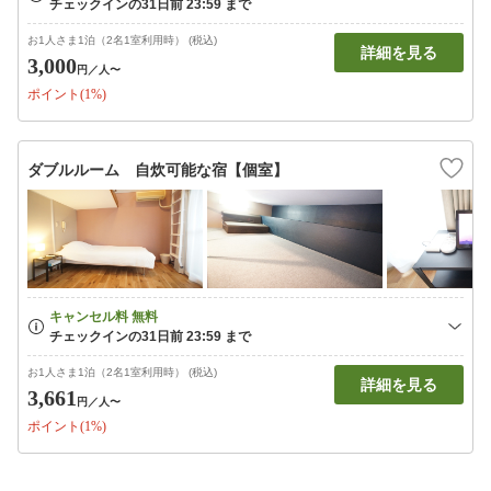
お1人さま1泊（2名1室利用時） (税込)
詳細を見る
3,000
円
／人〜
ポイント(1%)
ダブルルーム 自炊可能な宿【個室】
お1人さま1泊（2名1室利用時） (税込)
詳細を見る
3,661
円
／人〜
ポイント(1%)