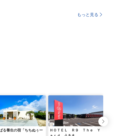
もっと見る
ばる養生の宿「ちちぬぅー
ＨＯＴＥＬ Ｒ９ Ｔｈｅ Ｙ
Ｏｋｉｎａｗａ 
ａｒｄ うるま
ｏｔｅｌ（オキナ