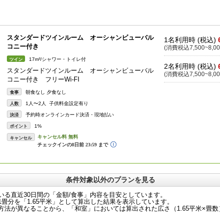
スタンダードツインルーム オーシャンビューバル
1名利用時 (税込)
コニー付き
(消費税込7,500~8,00
17m²/シャワー・トイレ付
ツイン
2名利用時 (税込)
スタンダードツインルーム オーシャンビューバル
(消費税込7,500~8,00
コニー付き フリーWi-FI
朝食なし 夕食なし
食事
1人〜2人 子供料金設定有り
人数
予約時オンラインカード決済・現地払い
決済
1%
ポイント
キャンセル
条件対象以外のプランを見る
いる直近30日間の「金額/食事」内容を目安としています。
畳分を「1.65平米」として算出した結果を表示しています。
法が異なることから、「和室」においては算出された広さ（1.65平米×畳数