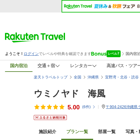
国内宿泊
交通＋宿
レンタカー
高速バス・ツア
楽天トラベルトップ
全国
沖縄県
宜野湾・北谷・読谷
ウミノヤド 海風
5.00
(
6
件)
〒904-2426沖縄
施設紹介
プラン一覧
部屋一覧
写真・動