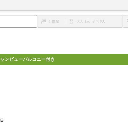
1
0
1
大人
子供
ャンビューバルコニー付き
1日