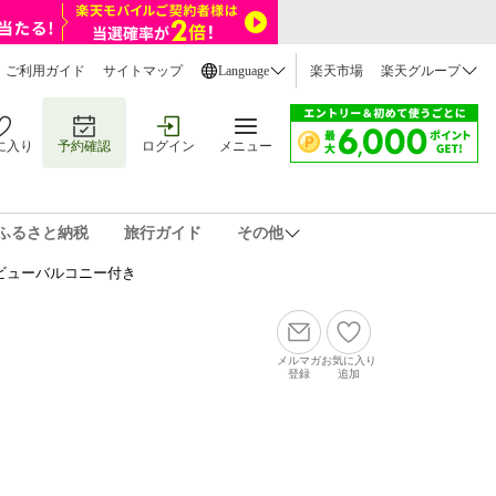
ご利用ガイド
サイトマップ
Language
楽天市場
楽天グループ
に入り
予約確認
ログイン
メニュー
ふるさと納税
旅行ガイド
その他
ビューバルコニー付き
メルマガ
お気に入り
登録
追加