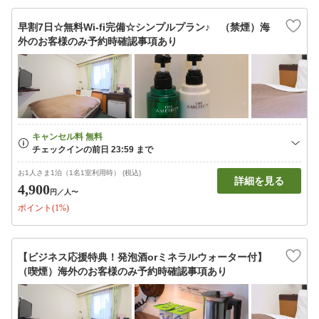
早割7日☆無料Wi-fi完備☆シンプルプラン♪ （禁煙）海
外のお客様のみ予約時確認事項あり
お1人さま1泊（1名1室利用時） (税込)
詳細を見る
4,900
円
／人〜
ポイント(1%)
【ビジネス応援特典！発泡酒orミネラルウォーター付】
（喫煙）海外のお客様のみ予約時確認事項あり