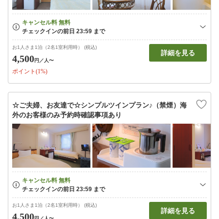
お1人さま1泊（2名1室利用時） (税込)
詳細を見る
4,500
円
／人〜
ポイント(1%)
☆ご夫婦、お友達で☆シンプルツインプラン♪（禁煙）海
外のお客様のみ予約時確認事項あり
お1人さま1泊（2名1室利用時） (税込)
詳細を見る
4,500
円
／人〜