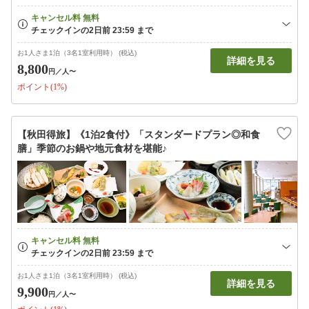
お1人さま1泊（3名1室利用時） (税込)
詳細を見る
8,800
円
／人〜
ポイント(1%)
【秋田得旅】《1泊2食付》「スタンダードプラン◎和食
膳」季節のお鍋や地元食材を堪能♪
お1人さま1泊（3名1室利用時） (税込)
詳細を見る
9,900
円
／人〜