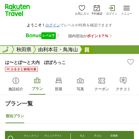
お気に入り
予約確認
ログイン
メニュー
全国
全国
秋田県
由利本荘・鳥海山
は〜とぽ〜と大内 
は〜とぽ〜と大内 ぽぽろっこ
プラン
施設紹介
部屋
写真
クーポン
クチコミ
プラン一覧
宿泊プラン
チェックイン
チェックアウト
大人
子ども
部屋数