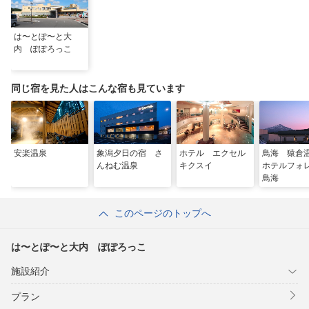
は〜とぽ〜と大
内 ぽぽろっこ
同じ宿を見た人はこんな宿も見ています
安楽温泉
象潟夕日の宿 さ
ホテル エクセル
鳥海 猿
んねむ温泉
キクスイ
ホテルフォ
鳥海
このページのトップへ
は〜とぽ〜と大内 ぽぽろっこ
施設紹介
プラン