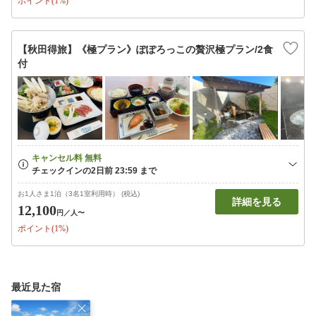
ポイント(1%)
【秋田得旅】《極プラン》ぽぽろっこの贅沢極プラン/2食
付
お1人さま1泊（3名1室利用時） (税込)
詳細を見る
12,100
円
／人〜
ポイント(1%)
最近見た宿