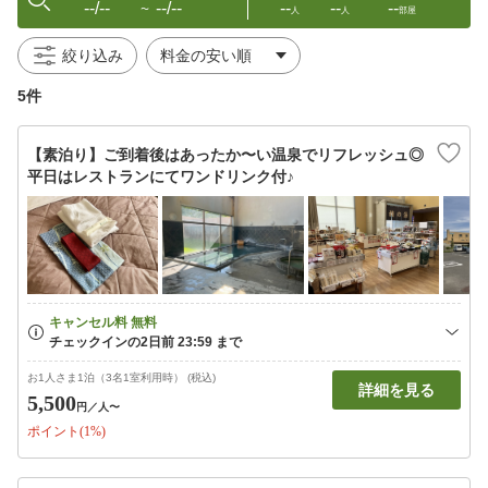
--/--
--/--
--
--
--
〜
人
人
部屋
絞り込み
5件
【素泊り】ご到着後はあったか〜い温泉でリフレッシュ◎
平日はレストランにてワンドリンク付♪
お1人さま1泊（3名1室利用時） (税込)
詳細を見る
5,500
円
／人〜
ポイント(1%)