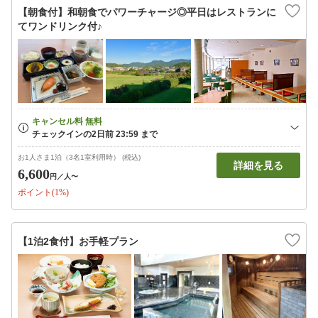
【朝食付】和朝食でパワーチャージ◎平日はレストランに
てワンドリンク付♪
お1人さま1泊（3名1室利用時） (税込)
詳細を見る
6,600
円
／人〜
ポイント(1%)
【1泊2食付】お手軽プラン