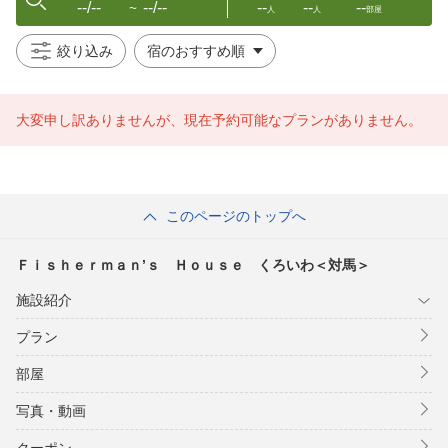
--/--
--/--
--
--
--
〜
人
人
部屋
絞り込み
大変申し訳ありませんが、現在予約可能なプランがありません。
このページのトップへ
Ｆｉｓｈｅｒｍａｎ’ｓ Ｈｏｕｓｅ くろいわ＜対馬＞
施設紹介
プラン
部屋
写真・動画