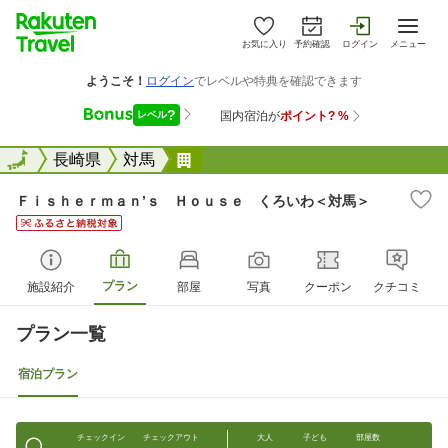
お気に入り
予約確認
ログイン
メニュー
全国
全国
長崎県
対馬
Ｆｉｓｈｅｒｍａｎ’ｓ Ｈｏｕｓ
Ｆｉｓｈｅｒｍａｎ’ｓ Ｈｏｕｓｅ くろいわ＜対馬＞
プラン
施設紹介
部屋
写真
クーポン
クチコミ
プラン一覧
宿泊プラン
チェックイン
チェックアウト
大人
子ども
部屋数