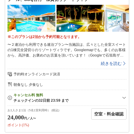
※このプランは2泊から予約可能となります。
〜２連泊から利用できる連泊プラン〜当施設は、広々とした全室スイート
の1棟完全貸切りのリゾートヴィラです。Googlemapでも、多くのお客様
から、高評価、お褒めのお言葉を頂いています！（Googleで石垣島ザミ
ヤラガーデンと検索！）別荘感覚あふれる南国のリゾートヴィラは、石垣
続きを読む
島で最高グレードのバケーションリゾート。空港と市街地の真ん中に位置
する便利な宮良地区にあり、南国らしい開放感と光あふれるリゾートヴィ
予約時オンラインカード決済
ラです。カップル、ファミリー、グループ利用にもおすすめです！（なん
と、小学生以下のお子様は大人1名様に付き1名【無料】でご利用可
朝食なし 夕食なし
能！）、ワーケーション、仕事利用でも☆彡石垣島ザミヤラガーデンで、
あなたのリゾート物語を是非お楽しみ下さいませ！《プラン特典》・小学
生以下のお子様は、大人1名様に付き1名分無料！・このプランはBBQ台
のレンタル料は無料！（通常レンタル代3000円）※食材、炭、着火剤は
お客様でご用意下さい・ウエルカムドリンクサービス！さんぴん茶、ミネ
お1人さま1泊（5名1室利用時） (税込)
空室・料金確認
ラルウォーター、コーヒーパックなどご人数様分プレゼント！《施設特
24,000
円
／人〜
徴》・貸別荘スタイルのリゾートヴィラなのでお酒、飲み物、食材など持
ポイント(1%)
ち込み自由。近隣のスーパーで食材を買ってご自由にお楽しみ下さい。・
長期滞在に嬉しい洗濯機・乾燥機無料！・お料理好きなあなたに。キッチ