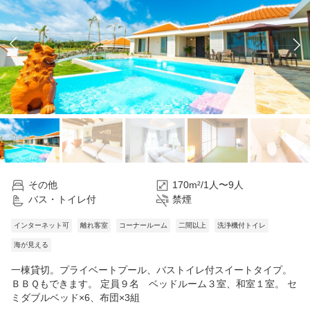
その他
170m²/1人〜9人
バス・トイレ付
禁煙
インターネット可
離れ客室
コーナールーム
二間以上
洗浄機付トイレ
海が見える
一棟貸切。プライベートプール、バストイレ付スイートタイプ。
ＢＢＱもできます。 定員９名 ベッドルーム３室、和室１室。 セ
ミダブルベッド×6、布団×3組