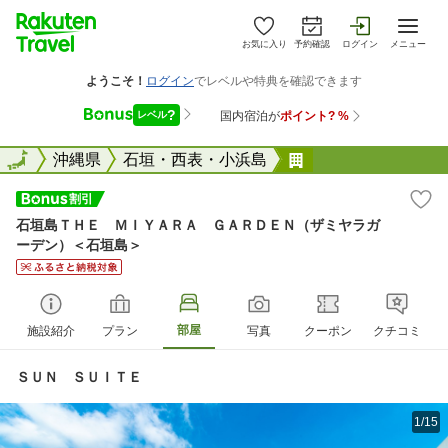
お気に入り
予約確認
ログイン
メニュー
全国
全国
沖縄県
石垣・西表・小浜島
石垣島ＴＨＥ Ｍ
石垣島ＴＨＥ ＭＩＹＡＲＡ ＧＡＲＤＥＮ（ザミヤラガ
ーデン）＜石垣島＞
部屋
施設紹介
プラン
写真
クーポン
クチコミ
ＳＵＮ ＳＵＩＴＥ
1/15