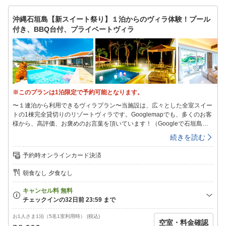
ンも充実！（詳しくはＨＰで！）・お仕事で♪Ｗｉ-Ｆｉも無料！《設備》
エアコン、テレビ、コーヒーメーカー、冷蔵庫、炊飯器、電気ケトル、電
沖縄石垣島【新スイート祭り】１泊からのヴィラ体験！プール
子レンジ、トースター、洗濯機・乾燥機、簡易掃除機、ドライヤー、無線
付き、BBQ台付、プライベートヴィラ
LAN、空気清浄機、電源タップ、アイロン、アイロン台、他《アメニテ
ィ》シャンプー、コンディショナー、ボディソープ、リキッドクレンジン
グ、クレンジングウオッシュ、ローション、ミルク、歯ブラシセット、カ
ミソリ、バスタオル、フェイスタオル、綿棒他※詳細はＨＰまで☆彡チェ
ックイン15:00/チェックアウト10:00鍵のお渡し方法は、予約完了後、楽
天トラベル管理ページ内から、ご連絡致します。数日内に送付される詳細
メールのご確認をお願いいたします！
※このプランは1泊限定で予約可能となります。
〜１連泊から利用できるヴィラプラン〜当施設は、広々とした全室スイー
トの1棟完全貸切りのリゾートヴィラです。Googlemapでも、多くのお客
様から、高評価、お褒めのお言葉を頂いています！（Googleで石垣島ザ
ミヤラガーデンと検索！）別荘感覚あふれる南国のリゾートヴィラは、石
続きを読む
垣島で最高グレードのバケーションリゾート。空港と市街地の真ん中に位
置する便利な宮良地区にあり、南国らしい開放感と光あふれるリゾートヴ
予約時オンラインカード決済
ィラです。カップル、ファミリー、グループ利用にもおすすめです！（小
学生以下のお子様は大人1名様に付き1名【無料】でご利用可能！）、ワー
朝食なし 夕食なし
ケーション、仕事利用でもピッタリ☆彡石垣島ザミヤラガーデンで、あな
たのリゾート物語を是非お楽しみ下さいませ！《プラン特典》・小学生以
下のお子様は、大人1名様に付き1名分無料！・このプランはBBQ台のレ
ンタル料は無料！（通常レンタル代3000円）※食材、炭、着火剤はお客
様でご用意下さい・ウエルカムドリンクサービス！さんぴん茶、ミネラル
お1人さま1泊（5名1室利用時） (税込)
空室・料金確認
ウォーター、コーヒーパックなどご人数様分プレゼント！《施設特徴》・