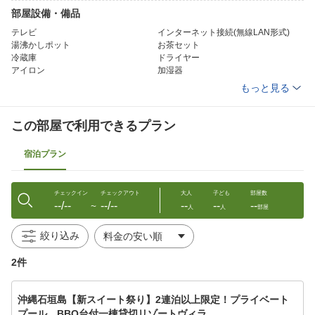
部屋設備・備品
テレビ
インターネット接続(無線LAN形式)
湯沸かしポット
お茶セット
冷蔵庫
ドライヤー
アイロン
加湿器
洗浄機付トイレ(一部)
石鹸（液体）
もっと見る
ボディーソープ
シャンプー
リンス
ハミガキセット
カミソリ
タオル
この部屋で利用できるプラン
バスタオル
スリッパ
湯沸かしポット(貸出)
電子レンジ（一部・要予約）
宿泊プラン
チェックイン
チェックアウト
大人
子ども
部屋数
--/--
--/--
--
--
--
〜
人
人
部屋
絞り込み
2件
沖縄石垣島【新スイート祭り】2連泊以上限定！プライベート
プール、BBQ台付一棟貸切リゾートヴィラ