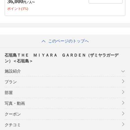
36,000
円
／人〜
貸別荘スタイルのリゾートヴィラなのでお酒、飲み物、食材など持ち込み
ポイント(1%)
自由。近隣のスーパーで食材を買ってご自由にお楽しみ下さい。・長期滞
在に嬉しい洗濯機・乾燥機無料！・お料理好きなあなたに。キッチンも充
実！（詳しくはＨＰで！）・お仕事で♪Ｗｉ-Ｆｉも無料！《設備》エアコ
ン、テレビ、コーヒーメーカー、冷蔵庫、炊飯器、電気ケトル、電子レン
ジ、トースター、洗濯機・乾燥機、簡易掃除機、ドライヤー、無線LAN、
空気清浄機、電源タップ、アイロン、アイロン台、他《アメニティ》シャ
ンプー、コンディショナー、ボディソープ、リキッドクレンジング、クレ
このページのトップへ
ンジングウオッシュ、ローション、ミルク、歯ブラシセット、カミソリ、
バスタオル、フェイスタオル、綿棒他※詳細はＨＰまで☆彡チェックイン
石垣島ＴＨＥ ＭＩＹＡＲＡ ＧＡＲＤＥＮ（ザミヤラガーデ
15:00/チェックアウト10:00鍵のお渡し方法は、予約完了後、楽天トラベ
ン）＜石垣島＞
ル管理ページ内から、ご連絡致します。数日内に送付される詳細メールの
ご確認をお願いいたします！
施設紹介
プラン
部屋
写真・動画
クーポン
クチコミ