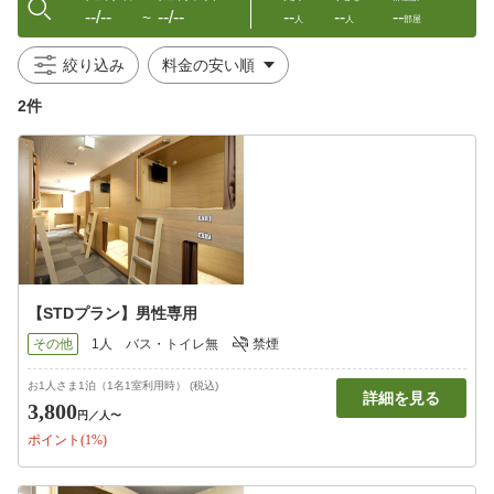
--/--
--/--
--
--
--
〜
人
人
部屋
絞り込み
2件
【STDプラン】男性専用
その他
1人
バス・トイレ無
禁煙
お1人さま1泊（1名1室利用時） (税込)
詳細を見る
3,800
円
／人〜
ポイント(1%)