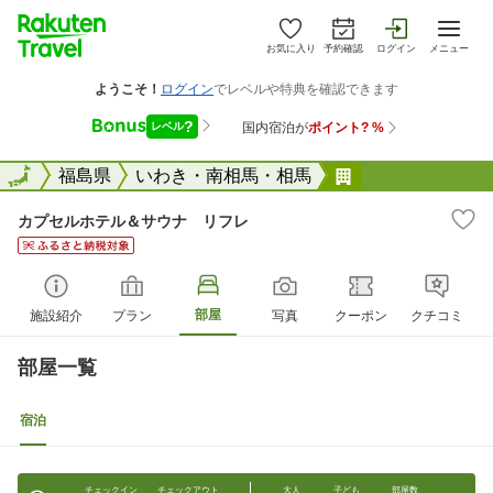
お気に入り
予約確認
ログイン
メニュー
全国
全国
福島県
いわき・南相馬・相馬
カプセルホテル
カプセルホテル＆サウナ リフレ
部屋
施設紹介
プラン
写真
クーポン
クチコミ
部屋一覧
宿泊
チェックイン
チェックアウト
大人
子ども
部屋数