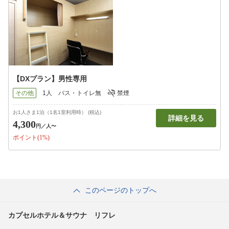
【DXプラン】男性専用
その他
1人
バス・トイレ無
禁煙
お1人さま1泊（1名1室利用時） (税込)
詳細を見る
4,300
円
／人〜
ポイント(1%)
このページのトップへ
カプセルホテル＆サウナ リフレ