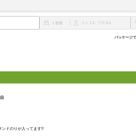
1
0
1
大人
子供
パッケージ
♪
0日
ンドのりが入ってます!!