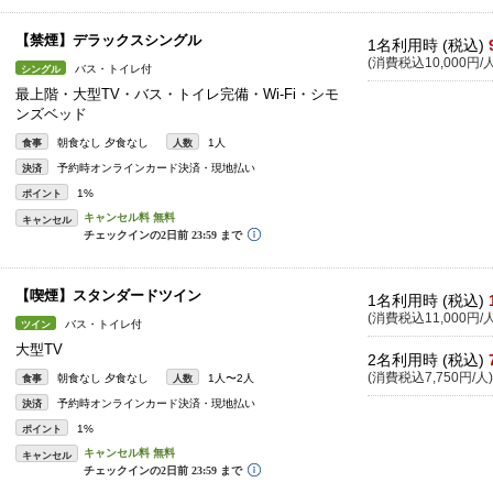
【禁煙】デラックスシングル
1名利用時 (税込)
(消費税込10,000円/人
バス・トイレ付
シングル
最上階・大型TV・バス・トイレ完備・Wi-Fi・シモ
ンズベッド
朝食なし 夕食なし
1人
食事
人数
予約時オンラインカード決済・現地払い
決済
1%
ポイント
キャンセル
【喫煙】スタンダードツイン
1名利用時 (税込)
(消費税込11,000円/人
バス・トイレ付
ツイン
大型TV
2名利用時 (税込)
(消費税込7,750円/人)
朝食なし 夕食なし
1人〜2人
食事
人数
予約時オンラインカード決済・現地払い
決済
1%
ポイント
キャンセル