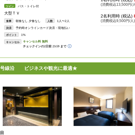
(消費税込13,500円/人
バス・トイレ付
ツイン
大型ＴＶ
2名利用時 (税込)
(消費税込9,500円/人)
朝食なし 夕食なし
1人〜2人
食事
人数
予約時オンラインカード決済・現地払い
決済
1%
ポイント
キャンセル
６号線沿 ビジネスや観光に最適★
0日