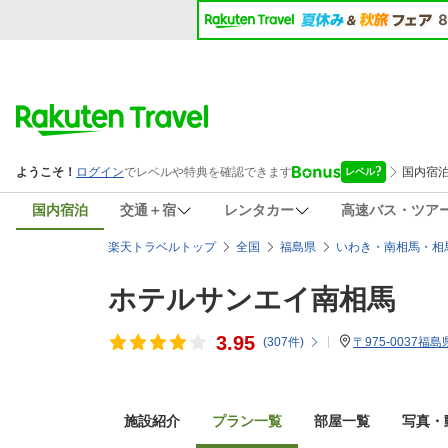
国内宿泊
交通＋宿
レンタカー
高速バス・ツア
楽天トラベルトップ
全国
福島県
いわき・南相馬・相
ホテルサンエイ南相馬
3.95
(
307
件)
〒975-0037
施設紹介
プラン一覧
部屋一覧
写真・動