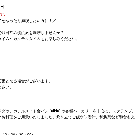
1日
す。
イをゆったり満喫したい方に！／
で非日常の横浜旅を満喫しませんか？
タイムやカクテルタイムをお楽しみください。
変更となる場合がございます。
ださい。
や、ホテルメイド食パン ”nikin” や各種ベーカリーを中心に、スクランブ
いお料理をご用意いたしました。炊き立てご飯や味噌汁、和惣菜など和食も充