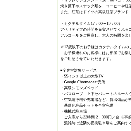
・リフレッシュメント（10：00〜17：00、
焼き菓子やスナック類を、コーヒーや紅
また、紅茶はドイツの高級紅茶ブランド「R
・カクテルタイム17：00〜19：00）
アペリティフの時間を充実させてくれる
アルコールをご用意し、大人の時間を楽
※12歳以下のお子様はカクテルタイムの
お子様連れのお客様にはお部屋でお楽し
をご用意させていただきます。
■全客室対象サービス
・55インチ以上の大型TV
・Google Chromecast完備
・高級シモンズベッド
・バスローブ、上下セパレートのルーム
・空気清浄機や充電器など、貸出備品が
基礎化粧品セットを全室完備
・機械式駐車場
ご入庫から22時間 2，000円／台 ※事
混雑時は近隣の提携駐車場をご案内す