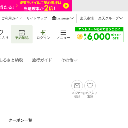
ご利用ガイド
サイトマップ
Language
楽天市場
楽天グループ
に入り
予約確認
ログイン
メニュー
ふるさと納税
旅行ガイド
その他
メルマガ
お気に入り
登録
追加
クーポン一覧