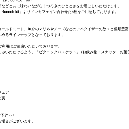
19：00〜20：00）
茶などと共に味わいながらくつろぎのひとときをお過ごしいただけます。
onnefeldt」よりノンカフェイン合わせた5種をご用意しております。
コールドミート、魚介のマリネやチーズなどのアペタイザーの数々と種類豊富
しめるラインナップとなっております。
ご利用はご遠慮いただいております。
みいただけるよう、「ピクニックバスケット」 (お飲み物・スナック・お菓子
ウェア
充実
前予約不可
る場合がございます。