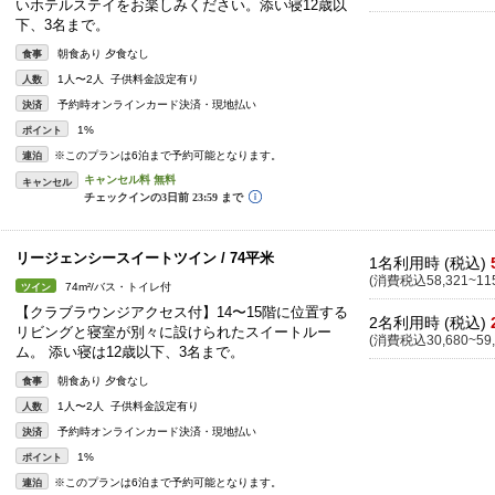
いホテルステイをお楽しみください。添い寝12歳以
下、3名まで。
朝食あり 夕食なし
食事
1人〜2人 子供料金設定有り
人数
予約時オンラインカード決済・現地払い
決済
1%
ポイント
※このプランは6泊まで予約可能となります。
連泊
キャンセル
リージェンシースイートツイン / 74平米
1名利用時 (税込)
(消費税込58,321~115
74m²/バス・トイレ付
ツイン
【クラブラウンジアクセス付】14〜15階に位置する
2名利用時 (税込)
リビングと寝室が別々に設けられたスイートルー
(消費税込30,680~59,
ム。 添い寝は12歳以下、3名まで。
朝食あり 夕食なし
食事
1人〜2人 子供料金設定有り
人数
予約時オンラインカード決済・現地払い
決済
1%
ポイント
※このプランは6泊まで予約可能となります。
連泊