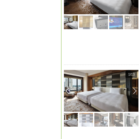
1
/
13