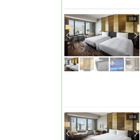
1
/
14
1
/
14