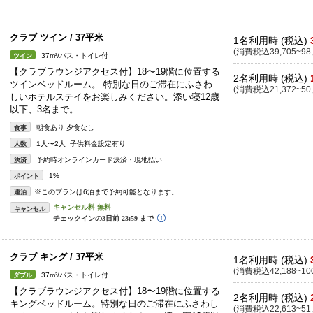
クラブ ツイン / 37平米
1名利用時 (税込)
(消費税込39,705~98,
37m²/バス・トイレ付
ツイン
【クラブラウンジアクセス付】18〜19階に位置する
2名利用時 (税込)
ツインベッドルーム。 特別な日のご滞在にふさわ
(消費税込21,372~50,
しいホテルステイをお楽しみください。添い寝12歳
以下、3名まで。
朝食あり 夕食なし
食事
1人〜2人 子供料金設定有り
人数
予約時オンラインカード決済・現地払い
決済
1%
ポイント
※このプランは6泊まで予約可能となります。
連泊
キャンセル
クラブ キング / 37平米
1名利用時 (税込)
(消費税込42,188~100
37m²/バス・トイレ付
ダブル
【クラブラウンジアクセス付】18〜19階に位置する
2名利用時 (税込)
キングベッドルーム。特別な日のご滞在にふさわし
(消費税込22,613~51,