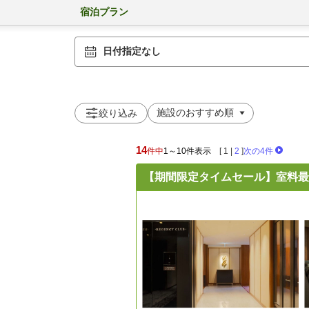
宿泊プラン
日付指定なし
絞り込み
14
件中
1～10件表示
[
1
|
2
]
次の4件
【期間限定タイムセール】室料最