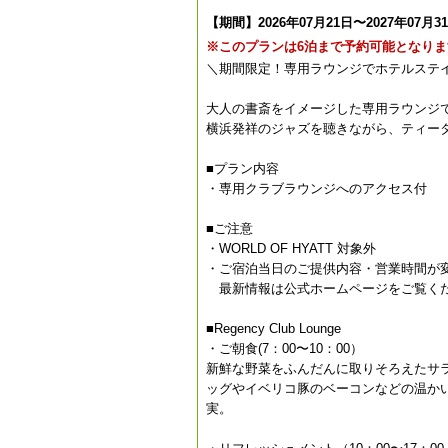
【期間】2026年07月21日〜2027年07月3
※このプランは6泊まで予約可能となりま
＼期間限定！専用ラウンジでホテルステ
大人の書斎をイメージした専用ラウンジ
横浜発祥のジャズを聴きながら、ティー
■プラン内容
・専用クラブラウンジへのアクセス付
■ご注意
・WORLD OF HYATT 対象外
・ご宿泊当日のご提供内容・営業時間が
最新情報は公式ホームページをご覧く
■Regency Club Lounge
・ご朝食(7：00〜10：00）
新鮮な野菜をふんだんに取りそろえたサラダ
ッグやイベリコ豚のベーコンなどの温か
実。