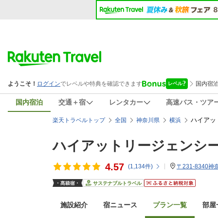
国内宿泊
交通＋宿
レンタカー
高速バス・ツア
ハイアッ
楽天トラベルトップ
全国
神奈川県
横浜
ハイアットリージェンシ
4.57
(
1,134
件)
〒231-8340
サステナブルトラベル
施設紹介
宿ニュース
プラン一覧
部屋