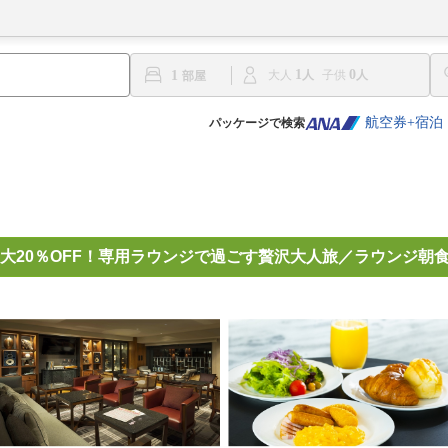
1
0
1
大人
子供
航空券+宿泊
パッケージで検索
大20％OFF！専用ラウンジで過ごす贅沢大人旅／ラウンジ朝