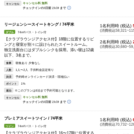
キャンセル
リージェンシースイートキング / 74平米
1名利用時 (税込)
(消費税込58,321~115
74m²/バス・トイレ付
ダブル
【クラブラウンジアクセス付】18階に位置するリビ
2名利用時 (税込)
ングと寝室が別々に設けられたスイートルーム。
(消費税込30,680~59,
独立洗面台にはダブルシンクを採用。添い寝は12歳
以下、3名まで。
朝食あり 夕食なし
食事
1人〜2人 子供料金設定有り
人数
予約時オンラインカード決済・現地払い
決済
1%
ポイント
※このプランは6泊まで予約可能となります。
連泊
キャンセル
プレミアスイートツイン / 74平米
1名利用時 (税込)
(消費税込70,732~128
74m²/バス・トイレ付
ツイン
【クラブラウンジアクセス付】16〜17階に位置する