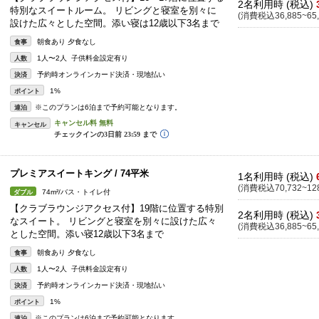
2名利用時 (税込)
特別なスイートルーム。 リビングと寝室を別々に
(消費税込36,885~65,
設けた広々とした空間。添い寝は12歳以下3名まで
朝食あり 夕食なし
食事
1人〜2人 子供料金設定有り
人数
予約時オンラインカード決済・現地払い
決済
1%
ポイント
※このプランは6泊まで予約可能となります。
連泊
キャンセル
プレミアスイートキング / 74平米
1名利用時 (税込)
(消費税込70,732~128
74m²/バス・トイレ付
ダブル
【クラブラウンジアクセス付】19階に位置する特別
2名利用時 (税込)
なスイート。 リビングと寝室を別々に設けた広々
(消費税込36,885~65,
とした空間。添い寝12歳以下3名まで
朝食あり 夕食なし
食事
1人〜2人 子供料金設定有り
人数
予約時オンラインカード決済・現地払い
決済
1%
ポイント
※このプランは6泊まで予約可能となります。
連泊