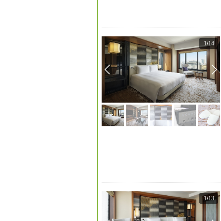
1
/
14
1
/
13