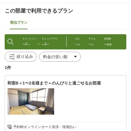
くし
タオル
バスタオル
スリッパ
この部屋で利用できるプラン
電子レンジ（一部・要予約）
宿泊プラン
チェックイン
チェックアウト
大人
子ども
部屋数
--/--
--/--
--
--
--
〜
人
人
部屋
絞り込み
1件
和室B＜1〜2名様まで＞のんびりと過ごせるお部屋
予約時オンラインカード決済・現地払い