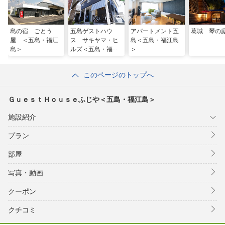
島の宿 ごとう
五島ゲストハウ
アパートメント五
葛城 琴の
屋 ＜五島・福江
ス サキヤマ・ヒ
島＜五島・福江島
島＞
ルズ＜五島・福江
＞
島＞
このページのトップへ
ＧｕｅｓｔＨｏｕｓｅふじや＜五島・福江島＞
施設紹介
プラン
部屋
写真・動画
クーポン
クチコミ