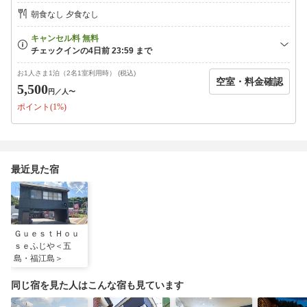
朝食なし 夕食なし
お1人さま1泊（2名1室利用時） (税込)
空室・料金確認
5,500
円
／人〜
ポイント(1%)
最近見た宿
ＧｕｅｓｔＨｏｕ
ｓｅふじや＜五
島・福江島＞
同じ宿を見た人はこんな宿も見ています