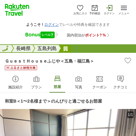
お気に入り
予約確認
ログイン
メニュー
全国
全国
長崎県
五島列島
ＧｕｅｓｔＨｏｕｓｅふじや
ＧｕｅｓｔＨｏｕｓｅふじや＜五島・福江島＞
部屋
施設紹介
プラン
写真
クーポン
クチコミ
和室B＜1〜2名様まで＞のんびりと過ごせるお部屋
1/1