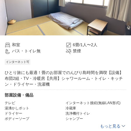
和室
6畳/1人〜2人
バス・トイレ無
禁煙
インターネット可
ひとり旅にも最適！畳のお部屋でのんびり島時間を満喫【設備】
布団2組・TV・冷暖房【共用】シャワールーム・トイレ・キッチ
ン・ドライヤー・洗濯機
部屋設備・備品
テレビ
インターネット接続(無線LAN形式)
湯沸かしポット
冷蔵庫
ドライヤー
洗浄機付トイレ
ボディーソープ
シャンプー
コンディショナー
洗顔ソープ
もっと見る
ハミガキセット
カミソリ