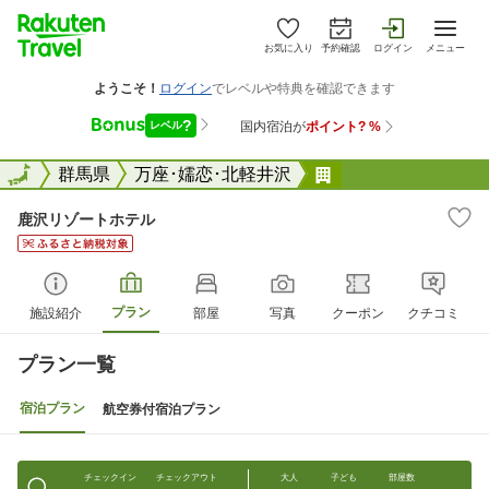
お気に入り
予約確認
ログイン
メニュー
全国
全国
群馬県
万座･嬬恋･北軽井沢
鹿沢リゾートホテ
鹿沢リゾートホテル
プラン
施設紹介
部屋
写真
クーポン
クチコミ
プラン一覧
宿泊プラン
航空券付宿泊プラン
チェックイン
チェックアウト
大人
子ども
部屋数