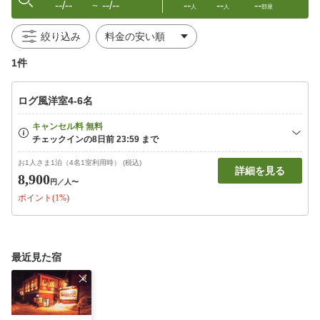
--/--
--/--
--
--
--
〜
人
人
部屋
絞り込み
1件
ログ風洋室4-6名
お1人さま1泊（4名1室利用時） (税込)
詳細を見る
8,900
円
／人〜
ポイント(1%)
最近見た宿