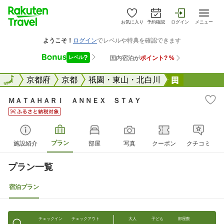
お気に入り
予約確認
ログイン
メニュー
全国
全国
京都府
京都
祇園・東山・北白川
ＭＡＴＡＨ
ＭＡＴＡＨＡＲＩ ＡＮＮＥＸ ＳＴＡＹ
プラン
施設紹介
部屋
写真
クーポン
クチコミ
プラン一覧
宿泊プラン
チェックイン
チェックアウト
大人
子ども
部屋数