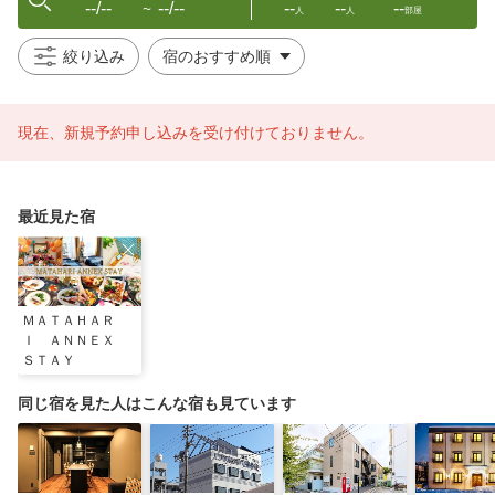
--/--
--/--
--
--
--
〜
人
人
部屋
絞り込み
現在、新規予約申し込みを受け付けておりません。
最近見た宿
ＭＡＴＡＨＡＲ
Ｉ ＡＮＮＥＸ
ＳＴＡＹ
同じ宿を見た人はこんな宿も見ています