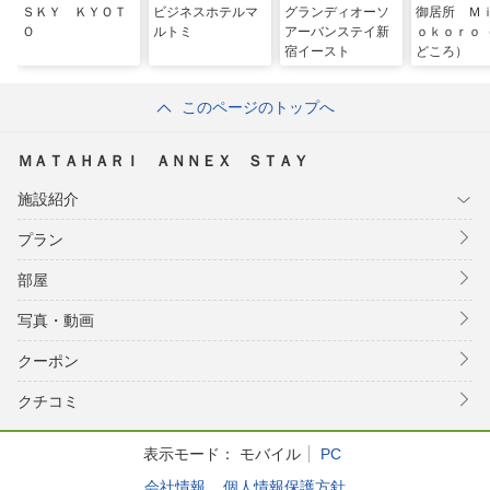
ＳＫＹ ＫＹＯＴ
ビジネスホテルマ
グランディオーソ
御居所 Ｍ
Ｏ
ルトミ
アーバンステイ新
ｏｋｏｒｏ
宿イースト
どころ）
このページのトップへ
ＭＡＴＡＨＡＲＩ ＡＮＮＥＸ ＳＴＡＹ
施設紹介
プラン
部屋
写真・動画
クーポン
クチコミ
表示モード：
モバイル
PC
会社情報
個人情報保護方針