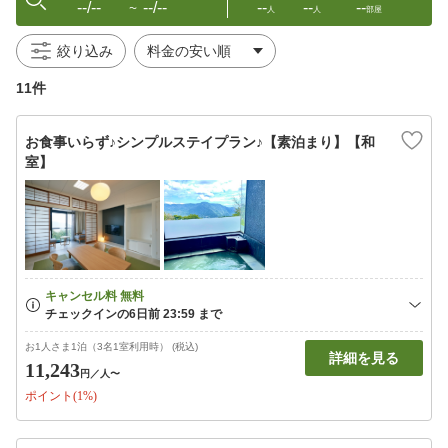
--/--
--/--
--
--
--
〜
人
人
部屋
絞り込み
11件
お食事いらず♪シンプルステイプラン♪【素泊まり】【和
室】
お1人さま1泊（3名1室利用時） (税込)
詳細を見る
11,243
円
／人〜
ポイント(1%)