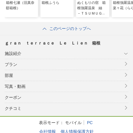
箱根七瀬（旧真奈
箱根ふうら
ぬくもりの宿 箱
箱根強羅
邸箱根）
根強羅温泉 紬
楽々花（ら
－ＴＳＵＭＵＧＩ
－
このページのトップへ
ｇｒａｎ ｔｅｒｒａｃｅ Ｌｅ Ｌｉｅｎ 箱根
施設紹介
プラン
部屋
写真・動画
クーポン
クチコミ
表示モード：
モバイル
PC
会社情報
個人情報保護方針