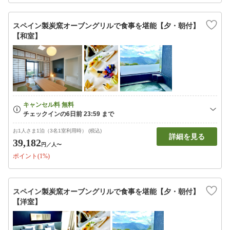
スペイン製炭窯オーブングリルで食事を堪能【夕・朝付】
【和室】
お1人さま1泊（3名1室利用時） (税込)
詳細を見る
39,182
円
／人〜
ポイント(1%)
スペイン製炭窯オーブングリルで食事を堪能【夕・朝付】
【洋室】