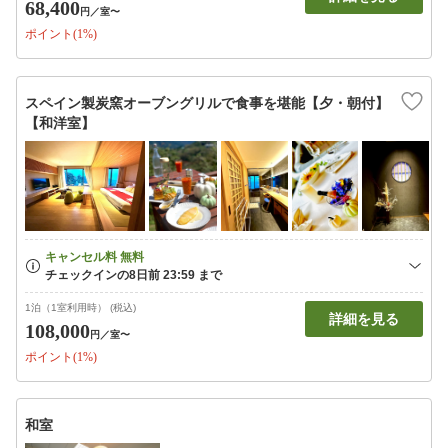
68,400
円
／室〜
ポイント(1%)
スペイン製炭窯オーブングリルで食事を堪能【夕・朝付】
【和洋室】
1泊（1室利用時） (税込)
詳細を見る
108,000
円
／室〜
ポイント(1%)
和室