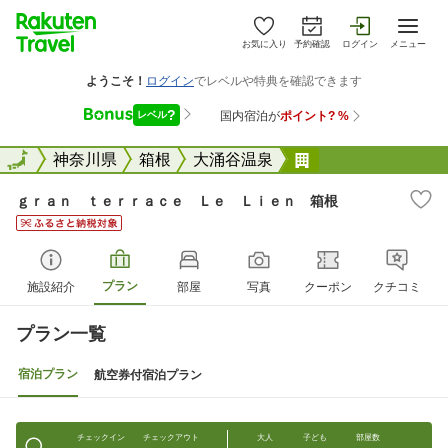
お気に入り
予約確認
ログイン
メニュー
全国
全国
神奈川県
箱根
大涌谷温泉
ｇｒａｎ ｔｅｒ
ｇｒａｎ ｔｅｒｒａｃｅ Ｌｅ Ｌｉｅｎ 箱根
プラン
施設紹介
部屋
写真
クーポン
クチコミ
プラン一覧
宿泊プラン
航空券付宿泊プラン
チェックイン
チェックアウト
大人
子ども
部屋数