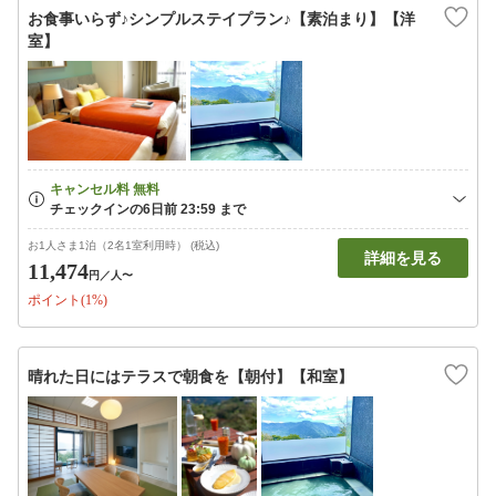
お食事いらず♪シンプルステイプラン♪【素泊まり】【洋
室】
お1人さま1泊（2名1室利用時） (税込)
詳細を見る
11,474
円
／人〜
ポイント(1%)
晴れた日にはテラスで朝食を【朝付】【和室】