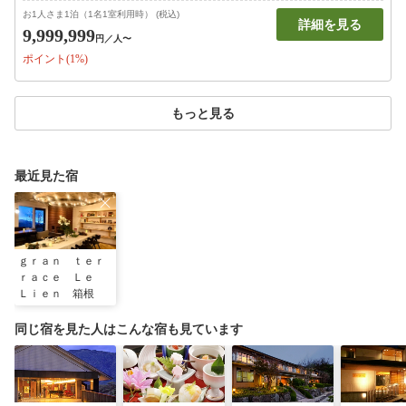
お1人さま1泊（1名1室利用時） (税込)
詳細を見る
9,999,999
円
／人〜
ポイント(1%)
もっと見る
最近見た宿
ｇｒａｎ ｔｅｒ
ｒａｃｅ Ｌｅ
Ｌｉｅｎ 箱根
同じ宿を見た人はこんな宿も見ています