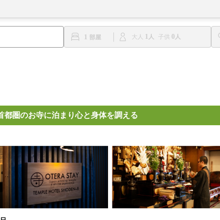
1
0
1
大人
子供
首都圏のお寺に泊まり心と身体を調える