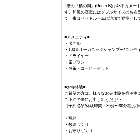
2階の『橘の間』(Room B)は45平
す。和風の寝室にはダブルサイズのお布
て、夜はベッドルームに追加で寝室とし
■アメニティ■
・タオル
・100％オーガニックシャンプー/コンデ
・ドライヤー
・歯ブラシ
・お茶・コーヒーセット
■お寺体験■
ご希望の方は、様々なお寺体験を宿泊中
ご予約の際にお申し出ください。
（予約必須/体験時間：30分〜60分程度/
・写経
・数珠づくり
・お守りづくり