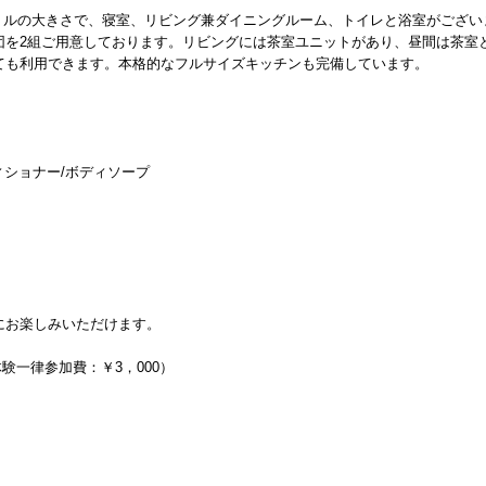
方メートルの大きさで、寝室、リビング兼ダイニングルーム、トイレと浴室がござい
団を2組ご用意しております。リビングには茶室ユニットがあり、昼間は茶室
ても利用できます。本格的なフルサイズキッチンも完備しています。
ィショナー/ボディソープ
にお楽しみいただけます。
体験一律参加費：￥3，000）