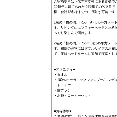
ご宿泊場所は正伝寺本堂横にある別棟で
2015年に建てられた２階建ての独立住
様、合計12名様までのご宿泊が可能です
1階の『桜の間』(Room A)は45平
す。リビングにはソファーベッドと本格
っくり楽しんで頂けます。
2階の『橘の間』(Room B)は45平
す。和風の寝室にはダブルサイズのお布
て、夜はベッドルームに追加で寝室とし
■アメニティ■
・タオル
・100％オーガニックシャンプー/コンデ
・ドライヤー
・歯ブラシ
・お茶・コーヒーセット
■お寺体験■
ご希望の方は、様々なお寺体験を宿泊中