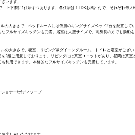
ございます。
戸で、上下階に1住居ずつあります。各住居は１LDKお風呂付で、それぞれ最大
。
方メートルの大きさで、ベッドルームには低層のキングサイズベッド2台を配置して
的なフルサイズキッチンも完備。浴室は大型サイズで、高身長の方でも湯船を
方メートルの大きさで、寝室、リビング兼ダイニングルーム、トイレと浴室がござい
団を2組ご用意しております。リビングには茶室ユニットがあり、昼間は茶室
ても利用できます。本格的なフルサイズキッチンも完備しています。
ィショナー/ボディソープ
にお楽しみいただけます。