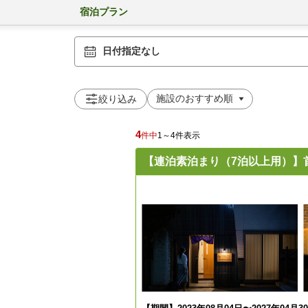
宿泊プラン
日付指定なし
絞り込み
4
件中
1～4件表示
【連泊素泊まり（7泊以上用）】