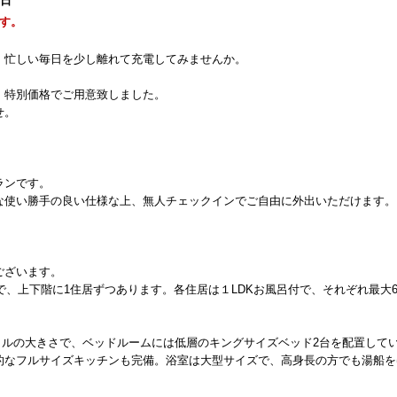
0日
す。
、忙しい毎日を少し離れて充電してみませんか。
、特別価格でご用意致しました。
せ。
ランです。
な使い勝手の良い仕様な上、無人チェックインでご自由に外出いただけます。
ございます。
戸で、上下階に1住居ずつあります。各住居は１LDKお風呂付で、それぞれ最大
。
方メートルの大きさで、ベッドルームには低層のキングサイズベッド2台を配置して
的なフルサイズキッチンも完備。浴室は大型サイズで、高身長の方でも湯船を