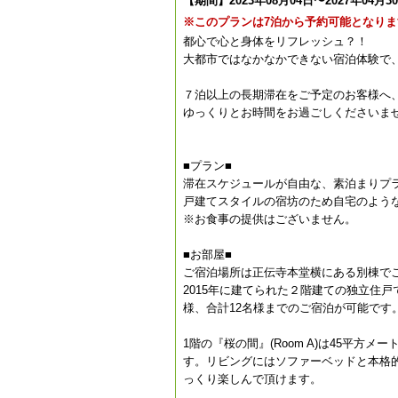
【期間】2023年08月04日〜2027年04月3
※このプランは7泊から予約可能となりま
都心で心と身体をリフレッシュ？！
大都市ではなかなかできない宿泊体験で
７泊以上の長期滞在をご予定のお客様へ
ゆっくりとお時間をお過ごしくださいま
■プラン■
滞在スケジュールが自由な、素泊まりプ
戸建てスタイルの宿坊のため自宅のよう
※お食事の提供はございません。
■お部屋■
ご宿泊場所は正伝寺本堂横にある別棟で
2015年に建てられた２階建ての独立住
様、合計12名様までのご宿泊が可能です
1階の『桜の間』(Room A)は45平
す。リビングにはソファーベッドと本格
っくり楽しんで頂けます。