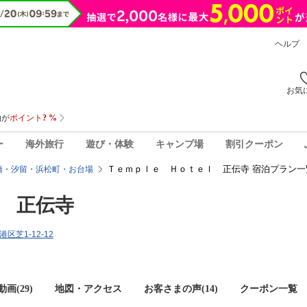
ヘルプ
お気
ー
海外旅行
遊び・体験
キャンプ場
割引クーポン
Ｔｅｍｐｌｅ Ｈｏｔｅｌ 正伝寺 宿泊プラン一
橋・汐留・浜松町・お台場
 正伝寺
港区芝1-12-12
画(29)
地図・アクセス
お客さまの声(
14
)
クーポン一覧