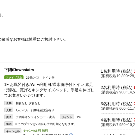
分。
に敏感なお客様は慎重にご検討下さい。
。
下階/Downstairs
1名利用時 (税込)
(消費税込19,800~29,
27畳/バス・トイレ無
ファイブ以上
1F お風呂付き/Wi-Fi利用可/温水洗浄付トイレ 素足
2名利用時 (税込)
で滞在。寛げるキングサイズベッド。手足を伸ばし
(消費税込9,900~14,5
てお寛ぎいただけます。
3名利用時 (税込)
朝食なし 夕食なし
食事
(消費税込8,600~11,7
1人〜6人 子供料金設定有り
人数
予約時オンラインカード決済
1%
決済
ポイント
4名利用時 (税込)
※このプランは7泊から予約可能となります。
連泊
(消費税込7,950~10,2
キャンセル