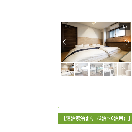
1
/
5
【連泊素泊まり（2泊〜6泊用）