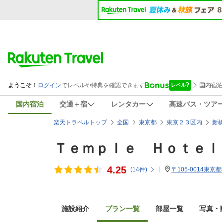
国内宿泊
交通＋宿
レンタカー
高速バス・ツア
楽天トラベルトップ
全国
東京都
東京２３区内
新
Ｔｅｍｐｌｅ Ｈｏｔｅｌ
4.25
(
14
件)
〒105-0014東京都
施設紹介
プラン一覧
部屋一覧
写真・動