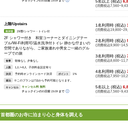
5名以上 (税込)
6,
(消費税込7,560~9,43
上階/Upstairs
1名利用時 (税込)
(消費税込19,800~29,
29畳/シャワー・トイレ付
和洋室
2F シャワー付き 和室コーナーとダイニングテー
2名利用時 (税込)
ブル/Wi-Fi利用可/温水洗浄付トイレ 静かな佇まいの
(消費税込9,900~14,5
空間でありながら、ご家族連れや男女ご一緒のグル
ープでの旅
3名利用時 (税込)
(消費税込8,600~11,7
朝食なし 夕食なし
食事
1人〜6人 子供料金設定有り
人数
4名利用時 (税込)
予約時オンラインカード決済
1%
決済
ポイント
(消費税込7,950~10,2
※このプランは7泊から予約可能となります。
連泊
5名以上 (税込)
6,
キャンセル
(消費税込7,560~9,43
】首都圏のお寺に泊まり心と身体を調える