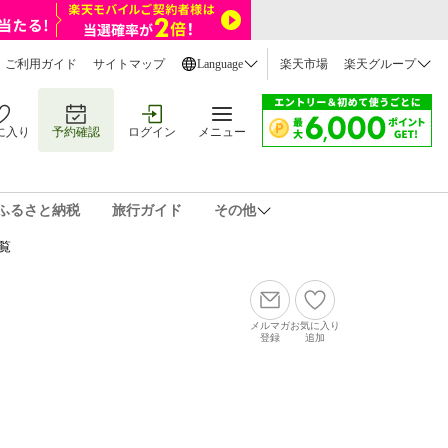
ご利用ガイド
サイトマップ
Language
楽天市場
楽天グループ
に入り
予約確認
ログイン
メニュー
ふるさと納税
旅行ガイド
その他
覧
メルマガ
お気に入り
登録
追加