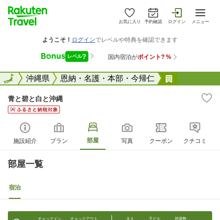
お気に入り
予約確認
ログイン
メニュー
全国
全国
沖縄県
恩納・名護・本部・今帰仁
青と碧と白
青と碧と白と沖縄
部屋
施設紹介
プラン
写真
クーポン
クチコミ
部屋一覧
宿泊
チェックイン
チェックアウト
大人
子ども
部屋数