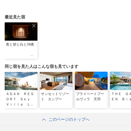
最近見た宿
青と碧と白と沖縄
同じ宿を見た人はこんな宿も見ています
ＡＤＡＮ ＲＥＳ
サンセットリゾー
プライベートプー
ＴＨＥ Ｇ
ＯＲＴ Ｓｋｙ
ト カンプー
ルヴィラ 天羽
ＥＮ Ｂｉ
Ｖｉｌｌａ Ｌｕ
ｘｕｒｙ Ｓｕｉ
ｔｅ
このページのトップへ