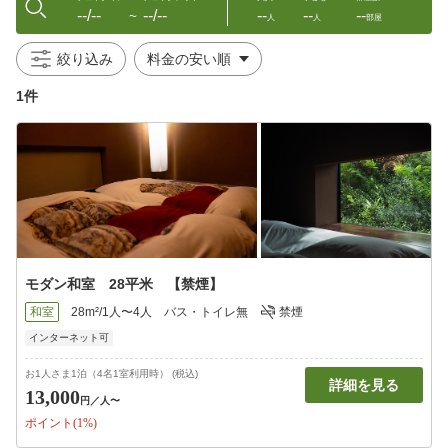
--/--
--/--
--
--
--
〜
人
人
部屋
絞り込み
1件
モダン和室 28平米 【禁煙】
和室
28m²/1人〜4人
バス・トイレ無
禁煙
インターネット可
お1人さま1泊（4名1室利用時） (税込)
詳細を見る
13,000
円
／人〜
ポイント(1%)