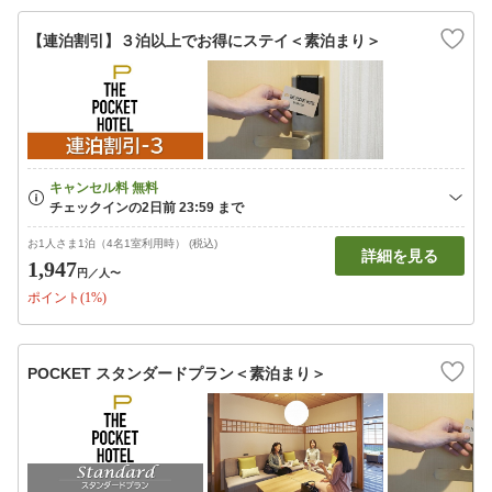
【連泊割引】３泊以上でお得にステイ＜素泊まり＞
お1人さま1泊（4名1室利用時） (税込)
詳細を見る
1,947
円
／人〜
ポイント(1%)
POCKET スタンダードプラン＜素泊まり＞