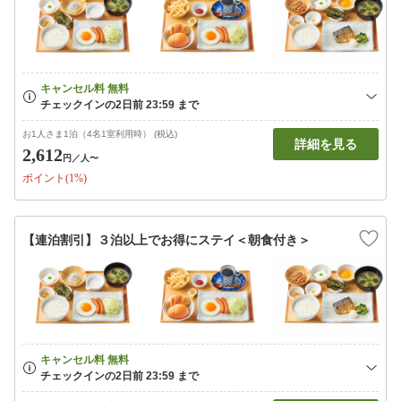
お1人さま1泊（4名1室利用時） (税込)
詳細を見る
2,612
円
／人〜
ポイント(1%)
【連泊割引】３泊以上でお得にステイ＜朝食付き＞