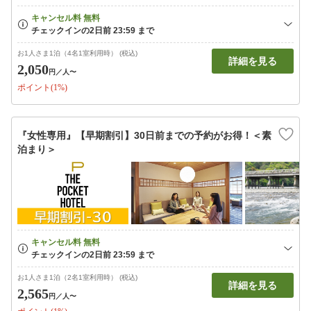
お1人さま1泊（4名1室利用時） (税込)
詳細を見る
2,050
円
／人〜
ポイント(1%)
『女性専用』【早期割引】30日前までの予約がお得！＜素
泊まり＞
お1人さま1泊（2名1室利用時） (税込)
詳細を見る
2,565
円
／人〜