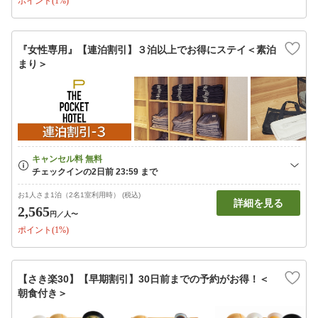
ポイント(1%)
『女性専用』【連泊割引】３泊以上でお得にステイ＜素泊
まり＞
お1人さま1泊（2名1室利用時） (税込)
詳細を見る
2,565
円
／人〜
ポイント(1%)
【さき楽30】【早期割引】30日前までの予約がお得！＜
朝食付き＞