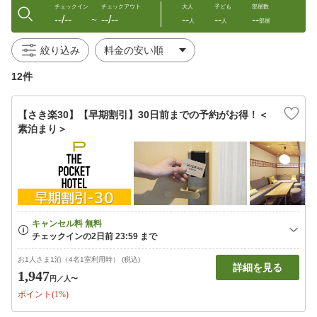
チェックイン
チェックアウト
大人
子ども
部屋数
--/--
--/--
--
--
--
〜
人
人
部屋
絞り込み
12件
【さき楽30】【早期割引】30日前までの予約がお得！＜
素泊まり＞
お1人さま1泊（4名1室利用時） (税込)
詳細を見る
1,947
円
／人〜
ポイント(1%)