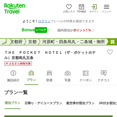
お気に入り
予約確認
ログイン
メニュー
全国
全国
京都府
京都
河原町・四条烏丸・二条城・御所
ＴＨＥ ＰＯＣＫＥＴ ＨＯＴＥＬ（ザ・ポケットホテ
ル）京都烏丸五条
プラン
施設紹介
部屋
写真
クーポン
クチコミ
プラン一覧
宿泊プラン
日帰り・デイユースプラン
航空券付宿泊プラン
JR付き宿泊