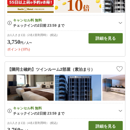
お1人さま1泊（2名1室利用時） (税込)
詳細を見る
3,750
円
／人〜
ポイント(10%)
【隣同士確約】ツインルーム2部屋（素泊まり）
お1人さま1泊（4名1室利用時） (税込)
詳細を見る
3,760