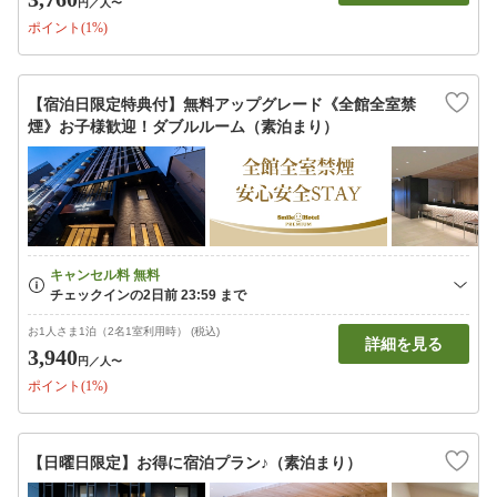
円
／人〜
ポイント(1%)
【宿泊日限定特典付】無料アップグレード《全館全室禁
煙》お子様歓迎！ダブルルーム（素泊まり）
お1人さま1泊（2名1室利用時） (税込)
詳細を見る
3,940
円
／人〜
ポイント(1%)
【日曜日限定】お得に宿泊プラン♪（素泊まり）