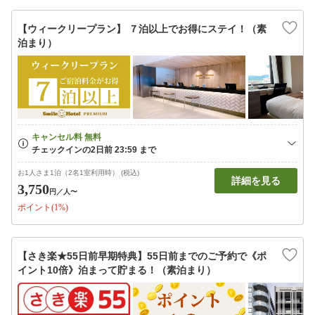
【ウィークリープラン】 ７泊以上でお得にステイ！（素
泊まり）
お1人さま1泊（2名1室利用時） (税込)
詳細を見る
3,750
円
／人〜
ポイント(1%)
【さき楽★55日前早期特典】55日前までのご予約で《ポ
イント10倍》泊まって貯まる！（素泊まり）