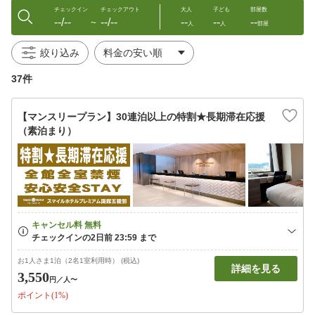
チェックイン
チェックアウト
大人
子ども
部屋数
--/--
--/--
--
--
--
〜
人
人
部屋
絞り込み
37件
【マンスリープラン】30連泊以上の特割★長期滞在応援
（素泊まり）
お1人さま1泊（2名1室利用時） (税込)
詳細を見る
3,550
円
／人〜
ポイント(1%)