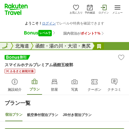
お気に入り
予約確認
ログイン
メニュー
全国
全国
北海道
函館・湯の川・大沼・奥尻
スマイルホ
スマイルホテルプレミアム函館五稜郭
プラン
施設紹介
部屋
写真
クーポン
クチコミ
プラン一覧
宿泊プラン
航空券付宿泊プラン
JR付き宿泊プラン