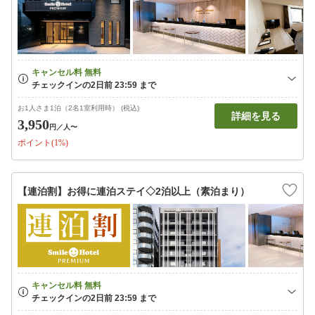
お1人さま1泊（2名1室利用時） (税込)
詳細を見る
3,950
円
／人〜
ポイント(1%)
【連泊割】お得に連泊ステイ◇2泊以上（素泊まり）