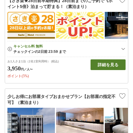
【さき楽★28日前早期特典】28日前までのご予約で《ポ
イント5倍》泊まって貯まる！（素泊まり）
お1人さま1泊（2名1室利用時） (税込)
詳細を見る
3,950
円
／人〜
ポイント(5%)
少しお得にお部屋タイプおまかせプラン【お部屋の指定不
可】（素泊まり）