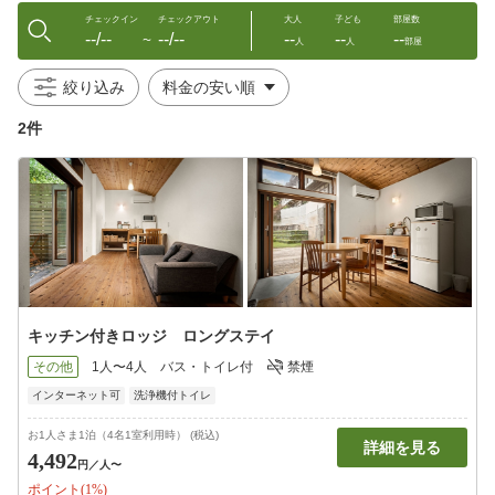
チェックイン
チェックアウト
大人
子ども
部屋数
--/--
--/--
--
--
--
〜
人
人
部屋
絞り込み
2件
キッチン付きロッジ ロングステイ
その他
1人〜4人
バス・トイレ付
禁煙
インターネット可
洗浄機付トイレ
お1人さま1泊（4名1室利用時） (税込)
詳細を見る
4,492
円
／人〜
ポイント(1%)