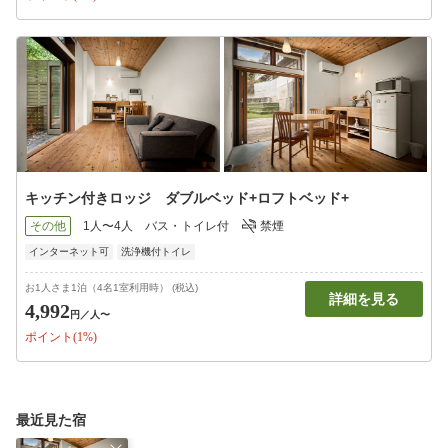
キッチン付きロッジ ダブルベッド+ロフトベッド+
その他
1人〜4人
バス・トイレ付
禁煙
インターネット可
洗浄機付トイレ
お1人さま1泊（4名1室利用時） (税込)
詳細を見る
4,992
円
／人〜
ポイント(1%)
最近見た宿