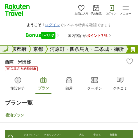
お気に入り
予約確認
ログイン
メニュー
全国
全国
京都府
京都
河原町・四条烏丸・二条城・御所
西陣 米田邸
プラン
施設紹介
部屋
クーポン
クチコミ
プラン一覧
宿泊プラン
チェックイン
チェックアウト
大人
子ども
部屋数