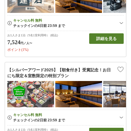
お1人さま1泊（5名1室利用時） (税込)
詳細を見る
7,524
円
／人〜
ポイント(1%)
【シルバーアワード2025】【朝食付き】受賞記念！お日
にち限定＆室数限定の特別プラン
お1人さま1泊（5名1室利用時） (税込)