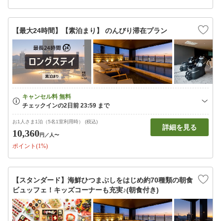
【最大24時間】【素泊まり】 のんびり滞在プラン
お1人さま1泊（5名1室利用時） (税込)
詳細を見る
10,360
円
／人〜
ポイント(1%)
【スタンダード】海鮮ひつまぶしをはじめ約70種類の朝食
ビュッフェ！キッズコーナーも充実♪(朝食付き)