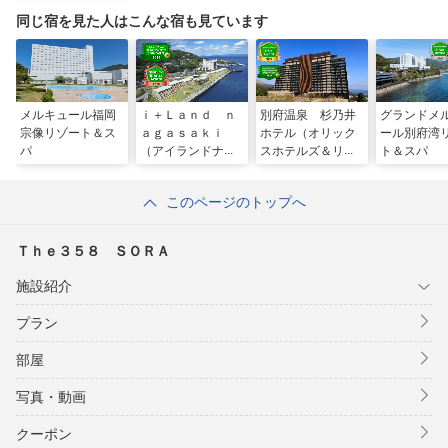
同じ宿を見た人はこんな宿も見ています
メルキュール福岡
ｉ＋Ｌａｎｄ ｎ
別府温泉 杉乃井
グランドメ
宗像リゾート＆ス
ａｇａｓａｋｉ
ホテル（オリック
ール別府湾
パ
（アイランドナガ
スホテルズ＆リゾ
ト＆スパ
サキ）
ーツ）
このページのトップへ
Ｔｈｅ３５８ ＳＯＲＡ
施設紹介
プラン
部屋
写真・動画
クーポン