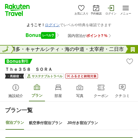
お気に入り
予約確認
ログイン
メニュー
県
全国
博多・キャナルシティ・海の中道・太宰府・二日市
Ｔｈｅ３５８ ＳＯＲＡ
サステナブルトラベル
プラン
施設紹介
部屋
写真
クーポン
クチコミ
プラン一覧
宿泊プラン
航空券付宿泊プラン
JR付き宿泊プラン