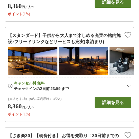
詳細を見る
8,360
円
／人〜
ポイント(1%)
【スタンダード】子供から大人まで楽しめる充実の館内施
設♪フリードリンクなどサービスも充実(素泊まり)
お1人さま1泊（5名1室利用時） (税込)
詳細を見る
8,360
円
／人〜
ポイント(1%)
【さき楽30】【朝食付き】 お得を先取り！30日前までの