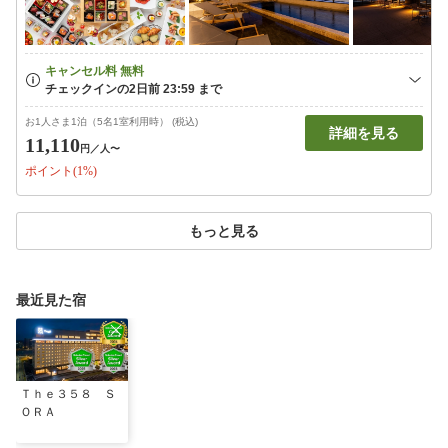
お1人さま1泊（5名1室利用時） (税込)
詳細を見る
11,110
円
／人〜
ポイント(1%)
もっと見る
最近見た宿
Ｔｈｅ３５８ Ｓ
ＯＲＡ