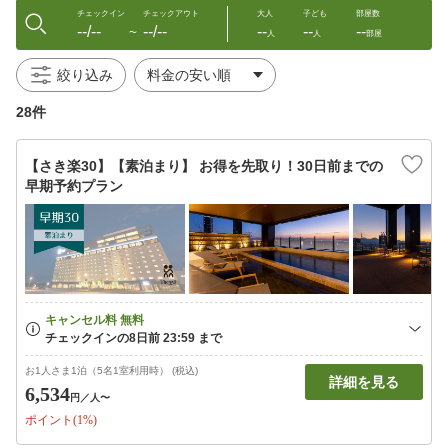
チェックイン
チェックアウト
大人
子ども
部屋数
--/--
--/--
--
--
--
〜
人
人
部屋
絞り込み
28件
【さき楽30】【素泊まり】 お得を先取り！30日前までの
早期予約プラン
お1人さま1泊（5名1室利用時） (税込)
詳細を見る
6,534
円
／人〜
ポイント(1%)