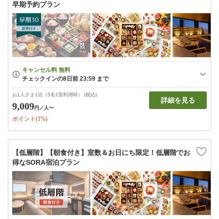
早期予約プラン
お1人さま1泊（5名1室利用時） (税込)
詳細を見る
9,009
円
／人〜
ポイント(1%)
【低層階】【朝食付き】室数＆お日にち限定！低層階でお
得なSORA宿泊プラン