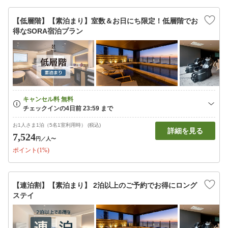
【低層階】【素泊まり】室数＆お日にち限定！低層階でお
得なSORA宿泊プラン
お1人さま1泊（5名1室利用時） (税込)
詳細を見る
7,524
円
／人〜
ポイント(1%)
【連泊割】【素泊まり】 2泊以上のご予約でお得にロング
ステイ