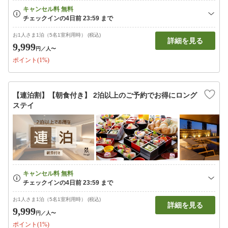
お1人さま1泊（5名1室利用時） (税込)
詳細を見る
9,999
円
／人〜
ポイント(1%)
【連泊割】【朝食付き】 2泊以上のご予約でお得にロング
ステイ
お1人さま1泊（5名1室利用時） (税込)
詳細を見る
9,999
円
／人〜
ポイント(1%)