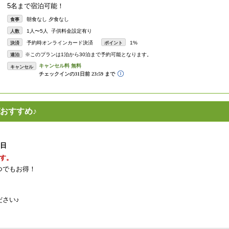
5名まで宿泊可能！
朝食なし 夕食なし
食事
1人〜5人 子供料金設定有り
人数
予約時オンラインカード決済
1%
決済
ポイント
※このプランは1泊から30泊まで予約可能となります。
連泊
キャンセル
おすすめ♪
1日
す。
つでもお得！
さい♪