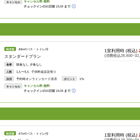
キャンセル
49m²/バス・トイレ付
和洋室
1室利用時 (税込)
(消費税込26,400~32,
スタンダードプラン
朝食なし 夕食なし
食事
1人〜5人 子供料金設定有り
人数
予約時オンラインカード決済
1%
決済
ポイント
キャンセル
47m²/バス・トイレ付
和洋室
1室利用時 (税込)