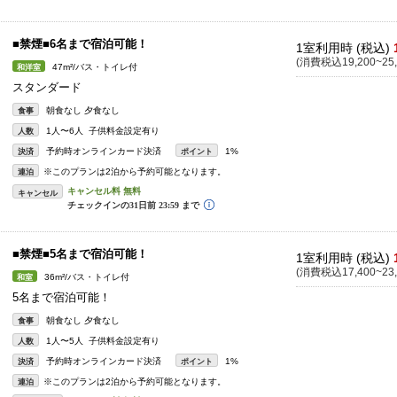
■禁煙■6名まで宿泊可能！
1室利用時 (税込)
(消費税込19,200~25,
47m²/バス・トイレ付
和洋室
スタンダード
朝食なし 夕食なし
食事
1人〜6人 子供料金設定有り
人数
予約時オンラインカード決済
1%
決済
ポイント
※このプランは2泊から予約可能となります。
連泊
キャンセル
■禁煙■5名まで宿泊可能！
1室利用時 (税込)
(消費税込17,400~23,
36m²/バス・トイレ付
和室
5名まで宿泊可能！
朝食なし 夕食なし
食事
1人〜5人 子供料金設定有り
人数
予約時オンラインカード決済
1%
決済
ポイント
※このプランは2泊から予約可能となります。
連泊