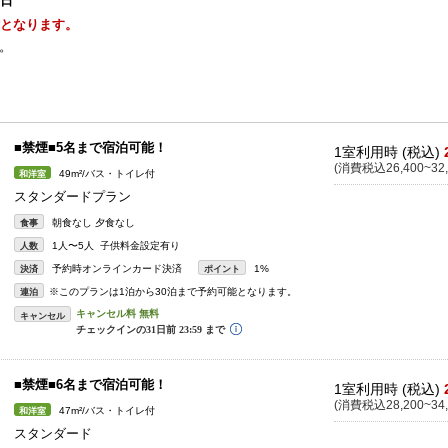
1日
能となります。
。
。
■禁煙■5名まで宿泊可能！
1室利用時 (税込)
(消費税込26,400~32,
49m²/バス・トイレ付
和洋室
スタンダードプラン
朝食なし 夕食なし
食事
1人〜5人 子供料金設定有り
人数
予約時オンラインカード決済
1%
決済
ポイント
※このプランは1泊から30泊まで予約可能となります。
連泊
キャンセル
■禁煙■6名まで宿泊可能！
1室利用時 (税込)
(消費税込28,200~34,
47m²/バス・トイレ付
和洋室
スタンダード