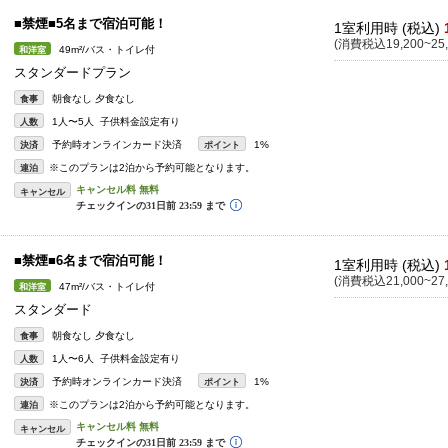
■禁煙■5名まで宿泊可能！
1室利用時 (税込)
(消費税込19,200~25,
49m²/バス・トイレ付
和洋室
スタンダードプラン
朝食なし 夕食なし
食事
1人〜5人 子供料金設定有り
人数
予約時オンラインカード決済
1%
決済
ポイント
※このプランは2泊から予約可能となります。
連泊
キャンセル
■禁煙■6名まで宿泊可能！
1室利用時 (税込)
(消費税込21,000~27,
47m²/バス・トイレ付
和洋室
スタンダード
朝食なし 夕食なし
食事
1人〜6人 子供料金設定有り
人数
予約時オンラインカード決済
1%
決済
ポイント
※このプランは2泊から予約可能となります。
連泊
キャンセル