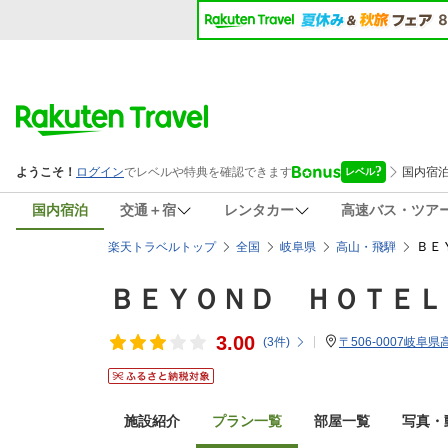
国内宿泊
交通＋宿
レンタカー
高速バス・ツア
ＢＥ
楽天トラベルトップ
全国
岐阜県
高山・飛騨
ＢＥＹＯＮＤ ＨＯＴＥＬ
3.00
(
3
件)
〒506-0007岐阜県
施設紹介
プラン一覧
部屋一覧
写真・動