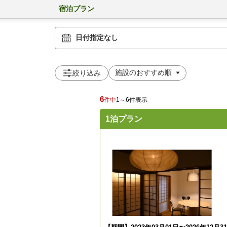
宿泊プラン
日付指定なし
絞り込み
6
件中
1～6件表示
1泊プラン