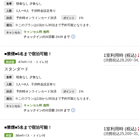
朝食なし 夕食なし
食事
1人〜6人 子供料金設定有り
人数
予約時オンラインカード決済
1%
決済
ポイント
※このプランは1泊から30泊まで予約可能となります。
連泊
キャンセル
■禁煙■6名まで宿泊可能！
1室利用時 (税込)
(消費税込28,200~34,
47m²/バス・トイレ付
和洋室
スタンダード
朝食なし 夕食なし
食事
1人〜6人 子供料金設定有り
人数
予約時オンラインカード決済
1%
決済
ポイント
※このプランは1泊から30泊まで予約可能となります。
連泊
キャンセル
■禁煙■5名まで宿泊可能！
1室利用時 (税込)
(消費税込25,200~31,
36m²/バス・トイレ付
和室