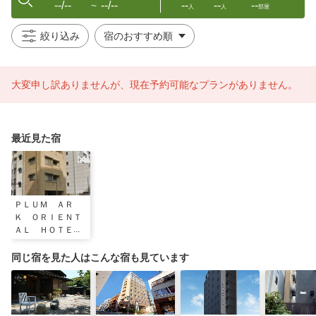
--/--
--/--
--
--
--
〜
人
人
部屋
絞り込み
大変申し訳ありませんが、現在予約可能なプランがありません。
最近見た宿
ＰＬＵＭ ＡＲ
Ｋ ＯＲＩＥＮＴ
ＡＬ ＨＯＴＥＬ
同じ宿を見た人はこんな宿も見ています