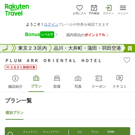
お気に入り
予約確認
ログイン
メニュー
東京都
全国
東京２３区内
品川・大井町・蒲田・羽田空港
ＰＬＵＭ ＡＲＫ ＯＲＩＥＮＴＡＬ ＨＯＴＥＬ
プラン
施設紹介
部屋
写真
クーポン
クチコミ
プラン一覧
宿泊プラン
チェックイン
チェックアウト
大人
子ども
部屋数