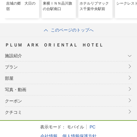
吉城の郷 大日の
東横ＩＮＮ品川旗
ホテルリブマック
シークレス
宿
の台駅南口
ス千葉中央駅前
このページのトップへ
ＰＬＵＭ ＡＲＫ ＯＲＩＥＮＴＡＬ ＨＯＴＥＬ
施設紹介
プラン
部屋
写真・動画
クーポン
クチコミ
表示モード：
モバイル
PC
会社情報
個人情報保護方針