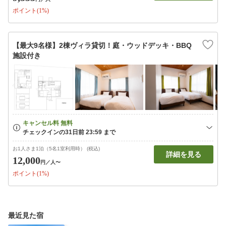
ポイント(1%)
【最大9名様】2棟ヴィラ貸切！庭・ウッドデッキ・BBQ
施設付き
お1人さま1泊（5名1室利用時） (税込)
詳細を見る
12,000
円
／人〜
ポイント(1%)
最近見た宿