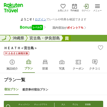
お気に入り
予約確認
ログイン
メニュー
全国
全国
沖縄県
宮古島・伊良部島
ＨＥＡＴＨ＜宮古島
ＨＥＡＴＨ＜宮古島＞
プラン
施設紹介
部屋
写真
クーポン
クチコミ
プラン一覧
宿泊プラン
航空券付宿泊プラン
チェックイン
チェックアウト
大人
子ども
部屋数