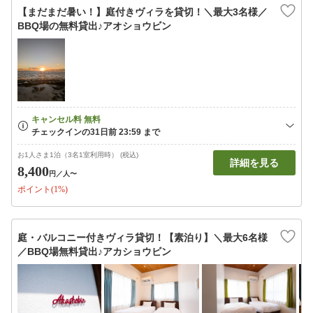
【まだまだ暑い！】庭付きヴィラを貸切！＼最大3名様／
BBQ場の無料貸出♪アオショウビン
お1人さま1泊（3名1室利用時） (税込)
詳細を見る
8,400
円
／人〜
ポイント(1%)
庭・バルコニー付きヴィラ貸切！【素泊り】＼最大6名様
／BBQ場無料貸出♪アカショウビン