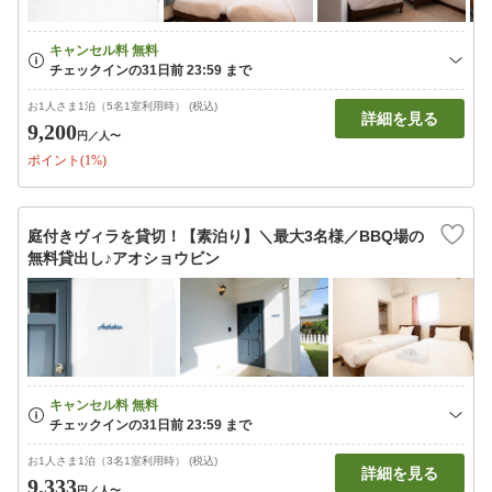
お1人さま1泊（5名1室利用時） (税込)
詳細を見る
9,200
円
／人〜
ポイント(1%)
庭付きヴィラを貸切！【素泊り】＼最大3名様／BBQ場の
無料貸出し♪アオショウビン
お1人さま1泊（3名1室利用時） (税込)
詳細を見る
9,333
円
／人〜