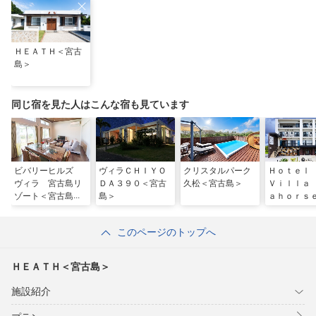
ＨＥＡＴＨ＜宮古
島＞
同じ宿を見た人はこんな宿も見ています
ビバリーヒルズ
ヴィラＣＨＩＹＯ
クリスタルパーク
Ｈｏｔｅ
ヴィラ 宮古島リ
ＤＡ３９０＜宮古
久松＜宮古島＞
Ｖｉｌｌａ
ゾート＜宮古島＞
島＞
ａｈｏｒｓ
ＩＹＡＫＯ
Ａ＜宮古島
このページのトップへ
ＨＥＡＴＨ＜宮古島＞
施設紹介