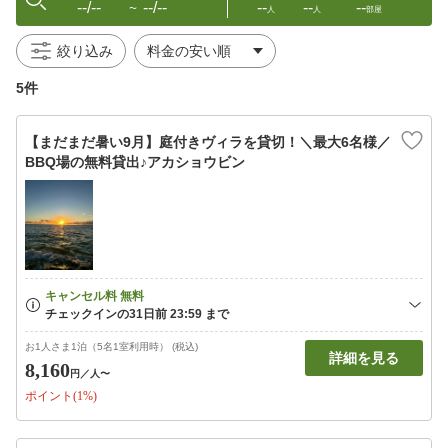
--/--
--/--
--
--
--
〜
人
人
部屋
絞り込み
5件
【まだまだ暑い9月】庭付きヴィラを貸切！＼最大6名様／
BBQ場の無料貸出♪アカショウビン
お1人さま1泊（5名1室利用時） (税込)
詳細を見る
8,160
円
／人〜
ポイント(1%)