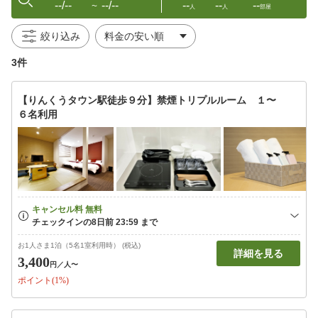
--/--
--/--
--
--
--
〜
人
人
部屋
絞り込み
3件
【りんくうタウン駅徒歩９分】禁煙トリプルルーム １〜
６名利用
お1人さま1泊（5名1室利用時） (税込)
詳細を見る
3,400
円
／人〜
ポイント(1%)