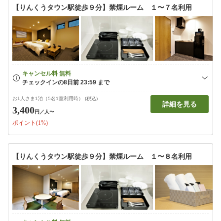
【りんくうタウン駅徒歩９分】禁煙ルーム １〜７名利用
お1人さま1泊（5名1室利用時） (税込)
詳細を見る
3,400
円
／人〜
ポイント(1%)
【りんくうタウン駅徒歩９分】禁煙ルーム １〜８名利用