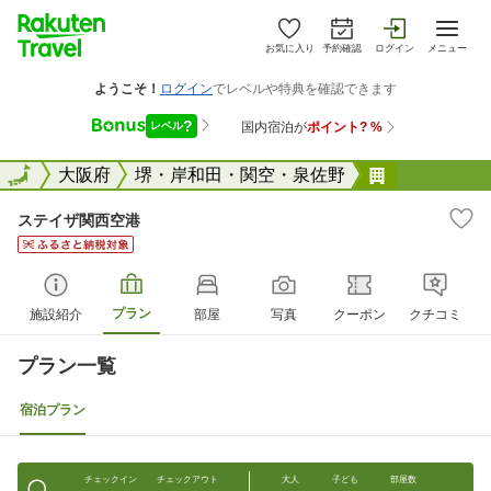
お気に入り
予約確認
ログイン
メニュー
全国
全国
大阪府
堺・岸和田・関空・泉佐野
ステイザ関
ステイザ関西空港
プラン
施設紹介
部屋
写真
クーポン
クチコミ
プラン一覧
宿泊プラン
チェックイン
チェックアウト
大人
子ども
部屋数