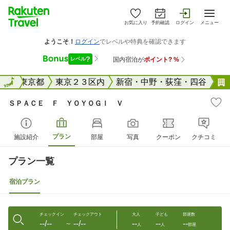
お気に入り
予約確認
ログイン
メニュー
全国
全国
東京都
東京２３区内
新宿・中野・荻窪・四谷
ＳＰＡＣＥ Ｆ ＹＯＹＯＧＩ Ｖ
プラン
施設紹介
部屋
写真
クーポン
クチコミ
プラン一覧
宿泊プラン
チェックイン
チェックアウト
大人
子ども
部屋数
--/--
--/--
--
--
--
〜
人
人
部屋