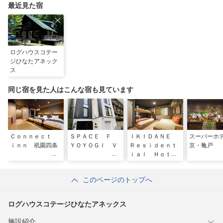
最近見た宿
ログハウスコテー
ジひなたアネック
ス
同じ宿を見た人はこんな宿も見ています
Ｃｏｎｎｅｃｔ
ＳＰＡＣＥ Ｆ
ＩＫＩＤＡＮＥ
スーパーホ
ｉｎｎ 祇園四条
ＹＯＹＯＧＩ Ｖ
Ｒｅｓｉｄｅｎｔ
京・亀戸
ｉａｌ Ｈｏｔｅ
ｌ 墨田京島
このページのトップへ
ログハウスコテージひなたアネックス
施設紹介