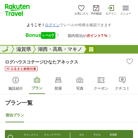
お気に入り
予約確認
ログイン
メニュー
全国
全国
滋賀県
湖西・高島・マキノ
ログハウスコテー
ログハウスコテージひなたアネックス
プラン
施設紹介
部屋
写真
クーポン
クチコミ
プラン一覧
宿泊プラン
チェックイン
チェックアウト
大人
子ども
部屋数