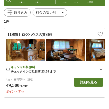
--/--
--/--
--
--
--
〜
人
人
部屋
絞り込み
1件
【1棟貸】ログハウスの貸別荘
1泊（1室利用時） (税込)
詳細を見る
49,500
円
／室〜
ポイント(1%)