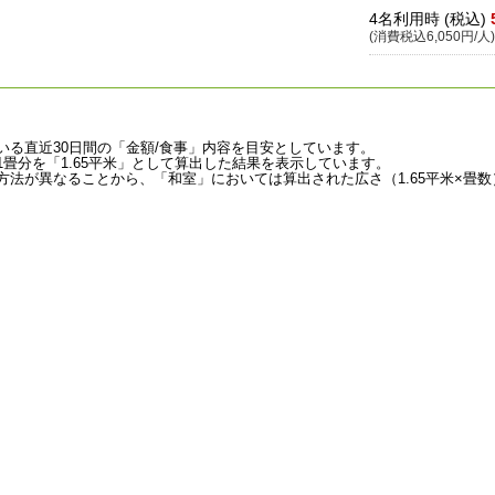
4名利用時 (税込)
(消費税込6,050円/人)
いる直近30日間の「金額/食事」内容を目安としています。
畳分を「1.65平米」として算出した結果を表示しています。
法が異なることから、「和室」においては算出された広さ（1.65平米×畳数