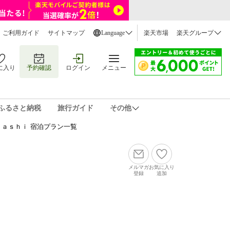
ご利用ガイド
サイトマップ
Language
楽天市場
楽天グループ
に入り
予約確認
ログイン
メニュー
ふるさと納税
旅行ガイド
その他
ａｓｈｉ 宿泊プラン一覧
メルマガ
お気に入り
登録
追加