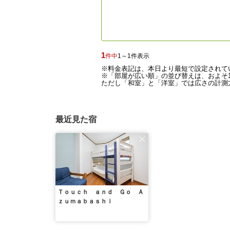
1
件中
1～1件表示
※料金表記は、本日より最短で設定されて
※「部屋が広い順」の並び替えは、およそ1
ただし「和室」と「洋室」では広さの計測方
最近見た宿
Ｔｏｕｃｈ ａｎｄ Ｇｏ Ａ
ｚｕｍａｂａｓｈｉ