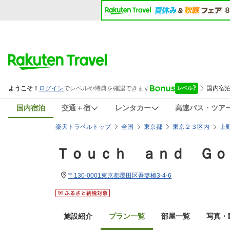
国内宿泊
交通＋宿
レンタカー
高速バス・ツア
楽天トラベルトップ
全国
東京都
東京２３区内
上
Ｔｏｕｃｈ ａｎｄ Ｇｏ
〒130-0001東京都墨田区吾妻橋3-4-6
施設紹介
プラン一覧
部屋一覧
写真・動