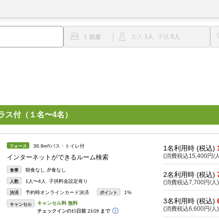
1
0
1
大人
子供
ラス付（１名〜4名）
36.9m²/バス・トイレ付
フォース
1名利用時 (税込)
(消費税込15,400円/人
インターネットができるルーム検索
朝食なし 夕食なし
食事
2名利用時 (税込)
1人〜4人 子供料金設定有り
人数
(消費税込7,700円/人)
予約時オンラインカード決済
1%
決済
ポイント
3名利用時 (税込)
キャンセル
(消費税込6,600円/人)